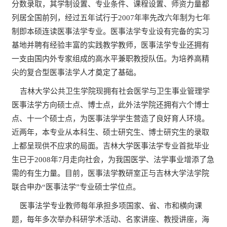
分数录取，其学制设置、专业条件、课程设置、师资力量都
列居全国前列，经过五年试行于2007年率先改六年制为七年
制即本硕连读医事法学专业。医事法学专业设有完备的实习
基地并聘有经验丰富的实践教学教师，医事法学专业还拥有
一支由国内外专家组成的高水平兼职教授队伍。为培养高精
尖的复合型医事法学人才奠定了基础。
吉林大学公共卫生学院现拥有社会医学与卫生事业管理学
医事法学方向硕士点、博士点，此外法学院还拥有六个博士
点、十一个硕士点，为医事法学学生营造了良好育人环境。
近两年，本专业从本科生、硕士研究生、博士研究生的录取
上都呈现供不应求的局面。吉林大学医事法学专业首批毕业
生已于2008年7月走向社会，为我国医学、法学事业增添了急
需的有生力量。目前，医事法学教研室正与吉林大学法学院
联合申办“医事法学”专业硕士学位点。
医事法学专业教师每年承担多项国家、省、市和横向课
题，每年多次举办科研学术活动、名家讲座、教授讲座，海