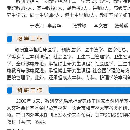
教研室拥有一支教学经验丰富、学术造诣较深、教学特
专职教师
7
人，其中教授
2
人，副教授
2
人，讲师
2
人，高级实
究生学历。硕士生导师
4
人，博士生导师
2
人。教研室成员如
于洗河
李晶华
张秀敏
李文君
张馨遥
教研室承担临床医学、预防医学、医事法学、医学信息
学等多专业本科课程：社会医学、卫生事业管理学、卫生经
学、全球健康导论。承担硕士研究生课程：社会医学、卫生
康教育与健康促进。承担博士研究生课程
:
社会医学理论与方
医院管理学。此外，还承担成人本科、专科、护理学院本科
2000
年以来，教研室先后承担或完成了国家自然科学基
人文社会科学基金以及吉林省、长春市和吉林大学各类科研
项。在国内外学术期刊上发表论文百余篇，其中
SCI/SSCI
类
教材（著作）多部。