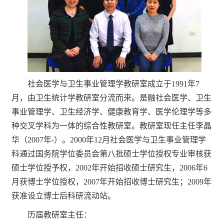
社会医学与卫生事业管理学教研室成立于
1991
年
7
月，由卫生统计学教研室分流而来。
是融社会医学、卫生
事业管理学、卫生经济学、健康教育学、医学伦理学等多
种交叉学科为一体的综合性教研室。
教研室现任主任李晶
华（
2007
年
-
）。
2000
年
12
月社会医学与卫生事业管理学
科通过国务院学位委员会第八批硕士学位授权专业审核获
硕士学位授予权，
2002
年开始招收硕士研究生，
2006
年
6
月获博士学位授权，
2007
年开始招收博士研究生；
2009
年
获准设立博士后科研流动站。
历届教研室主任：