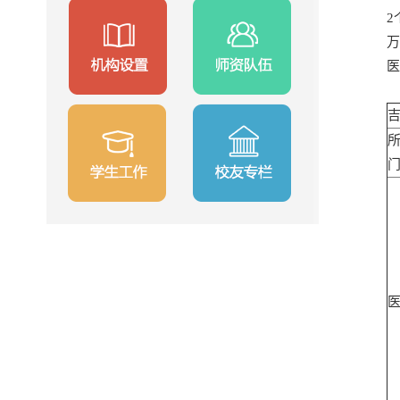
2
万
医
吉
医