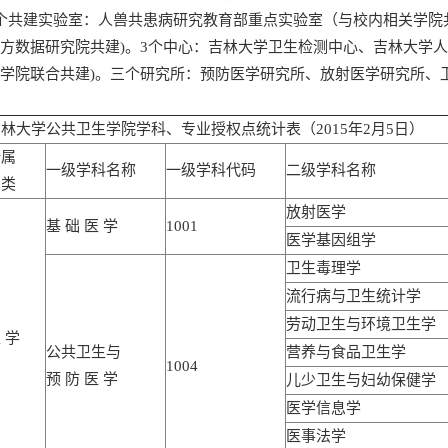
个共建实验室：人兽共患病研究教育部重点实验室（与校内相关学院
方数据研究院共建)。3个中心：吉林大学卫生检测中心、吉林大学
学院联合共建)。三个研究所：预防医学研究所、放射医学研究所、
林大学公共卫生学院学科、专业授权点统计表（2015年2月5日）
所属
一级学科名称
一级学科代码
二级学科名称
门类
放射医学
基 础 医 学
1001
医学基因组学
卫生毒理学
流行病与卫生统计学
劳动卫生与环境卫生学
 学
公共卫生与
营养与食品卫生学
1004
预 防 医 学
儿少卫生与妇幼保健学
医学信息学
医事法学