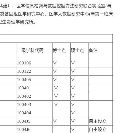
共建），医学信息检索与数据挖掘方法研究联合实验室(与
人类基因组医学研究中心、医学大数据研究中心(与第一临床
卫生毒理学研究所。
二级学科代码
博士点
硕士点
备注
100106
∨
∨
100122
∨
∨
100405
∨
∨
100401
∨
∨
100402
∨
∨
100403
∨
∨
100404
∨
1004J5
∨
∨
自主设立
1004J6
∨
自主设立