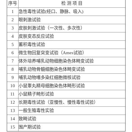
序号
检 测 项 目
1
急性毒性试验(经口、静脉、吸入)
2
眼刺激试验
3
皮肤刺激试验（一次性、多次性）
4
皮肤变态反应试验
5
蓄积毒性试验
6
微生物回复突变试验（Ames试验）
7
体外培养哺乳动物细胞染色体畸变试验
8
哺乳动物骨髓细胞染色体畸变试验
9
哺乳动物嗜多染红细胞微核试验
10
小鼠睾丸精母细胞染色体畸形试验
11
小鼠精子畸形试验
12
长期毒性试验（亚慢性、慢性毒性试验）
13
一般生殖毒性实验
14
致畸试验
15
围产期试验