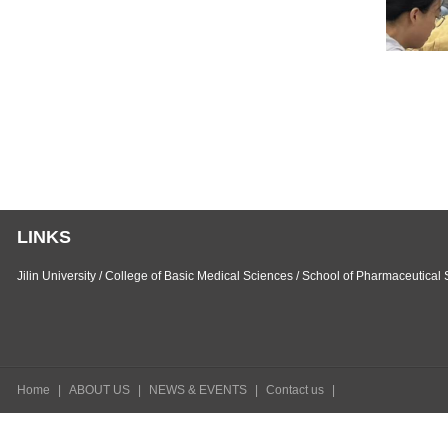
LINKS
Jilin University
/
College of Basic Medical Sciences
/
School of Pharmaceutical 
Home
|
ABOUT US
|
NEWS & EVENTS
|
Contact us
|