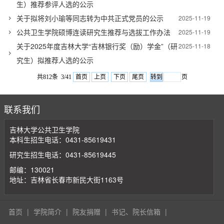
生）推荐参评人选的公示
关于拟将刘小瑜等同志转为中共正式党员的公示
2025-11-19
公共卫生学院硕博连读研究生推荐与选拔工作办法
2025-11-19
关于2025年度吉林大学“吉林银行奖（励）学金”（研
2025-11-18
究生）拟推荐人选的公示
共812条 3/41
首页
上页
下页
尾页
页
联系我们
吉林大学公共卫生学院
本科生招生电话：0431-85619431
研究生招生电话：0431-85619445
邮编：130021
地址：吉林省长春市新民大街1163号
首页
|
学院简介
|
院友捐赠
|
书记、院长信箱
|