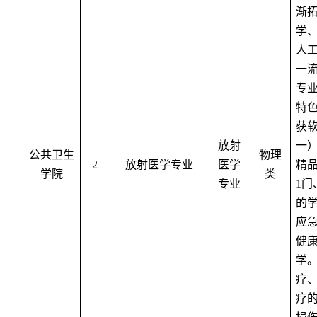
渐
学
人
一
专
特
获
放射
一
公共卫生
物理
2
放射医学专业
医学
精
学院
类
专业
1
门
的
应
健
学
疗
疗