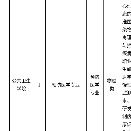
心
康
准
染
毒
与
疾
职
生
预防
原
公共卫生
物理
1
预防医学专业
医学
慢
学院
类
专业
监
水
研
制
康