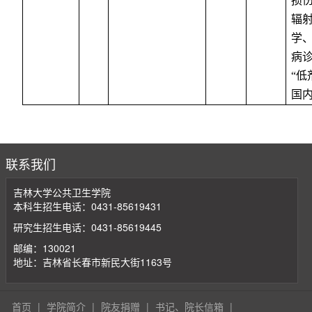
损
辐
学
病
“低
国
联系我们
吉林大学公共卫生学院
本科生招生电话：0431-85619431
研究生招生电话：0431-85619445
邮编：130021
地址：吉林省长春市新民大街1163号
首页
|
学院简介
|
院友捐赠
|
书记、院长信箱
|