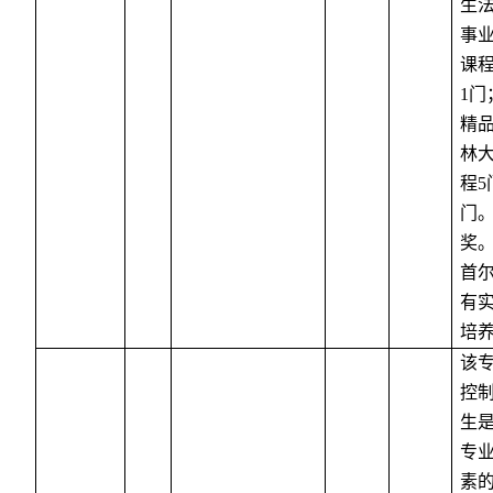
生
事
课
1
门
精
林
程
5
门
奖
首
有
培
该
控
生
专
素