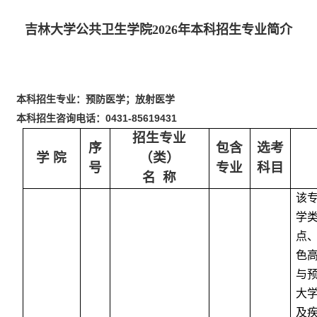
吉林大学公共卫生学院2026年本科招生专业简介
本科招生专业：预防医学；放射医学
本科招生咨询电话：
0431-85619431
招生专业
序
包含
选考
学 院
（类）
号
专业
科目
名
称
该
学
点
色
与
大
及