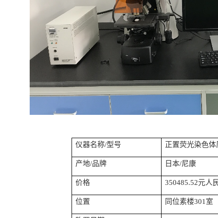
仪器名称
/
型号
正置荧光染色体
产地
/
品牌
日本
/
尼康
价格
350485.52
元人
位置
同位素楼
301
室