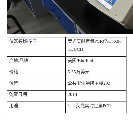
仪器名称
/
型号
荧光实时定量
PCR
仪
/
CFX96
TOUCH
产地
/
品牌
美国
/Bio-Rad
价格
5.35
万美元
位置
公共卫生学院主楼
203
购置日期
2014
用途
1.
荧光实时定量
PCR