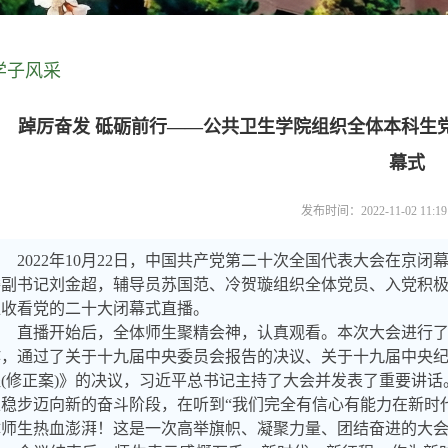
学子风采
踔厉奋发 砥砺前行——公共卫生学院组织全体本科生
幕式
发布时间：2022-11-02 11:
2022年
10
月
22
日，中国共产党第二十次全国代表大会在京闭
委副书记刘金超，辅导员苏国范、冷贺璇组织全体党员、入党积
位收看党的二十大闭幕式直播。
直播开始后，全体师生聚精会神，认真观看。本次大会进行了
作，通过了关于十九届中央委员会报告的决议、关于十九届中央
程
(
修正案
)
》的决议，习近平总书记主持了大会并发表了重要讲话
正稳步迈向新的奋斗阶段，在听到
“
我们完全有信心有能力在新时
体师生热血澎湃！这是一次高举旗帜、凝聚力量、团结奋进的大