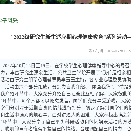
学子风采
”2022级研究生新生适应期心理健康教育“系列活
发布时间：2022-10-28 12:
2022年10月15日至19日，在
学
校学生心理健康指导中心的号召
聚力，丰富研究生课余生活，公共卫生学院开展了
“我们是相亲
次活动由研究生朋辈心理辅导员李玉玉主持，各专业心理委员协助，
活动由六个部分组成，分别为自我介绍、
“你画我猜”、“情绪
自我介绍环节中，大家充分介绍自己让彼此互相了解，大家彼此的
猜”环节中，每个人都可以随意发言，同学们充分享受游戏，大家
同学们分别对于近期自身的情绪进行打分，初步了解到同学们的
习和生活中遇到的烦心事，面对讲述人的困难，大家积极出谋划
天”环节中，大家分享了自己平衡科研活动和休闲娱乐活动的方
绳，聪明的驾车者懂得平复自己的情绪，合理调配自己的精力，