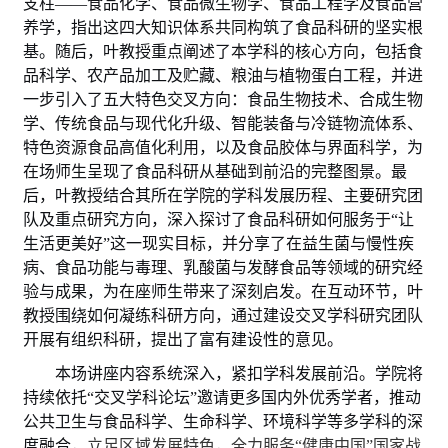
支柱
——食品化学、食品微生物学、食品工程学及食品营
养学，指出这四大知识体系共同构筑了食品科研的坚实根
基。随后，叶教授重点阐述了本学科的核心方向，包括食
品科学、农产品加工及贮藏、粮油与植物蛋白工程，并进
一步引入了五大特色交叉方向：食品生物技术、合成生物
学、传统食品与现代化升级、智能装备与冷链物流体系、
特色资源食品高值化利用，以及食品胶体与界面科学，为
在场师生呈现了食品科研从基础到前沿的完整图景。最
后，叶教授结合其所在学院的学科发展历程、主要研究团
队及重点研究方向，深入探讨了食品科研如何服务于“让
生活更美好”这一现实目标，并分享了在益生菌与慢性疾
病、食品功能与毒理、乳酸菌与发酵食品等领域的研究经
验与成果，为在座师生带来了深刻启发。在互动环节，叶
教授围绕
如何凝练科研方向，通过建设交叉学科
研究团队
开展有组织科研，提出了
富有建设性的
意见
。
本场讲座内容系统深入，紧扣学科发展前沿。学院将
持续依托
“交叉学科论坛”邀请更多国内外优秀学者，推动
公共卫生与食品科学、生命科学、环境科学等多学科的深
度融合，
立足区域发展特色，全力服务
“健康中国”国家战