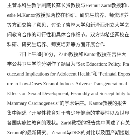
主管本科生教学副院长寇长贵教授与
Helmut Zarbl
教授和
L
eslie M.Kantor
教授就两校在科研、研究生培养、师资培养
等方面交换了意见，讨论了吉林大学和新泽西州立大学之
间教育合作的可行性和具体合作细节。双方均希望两校在
科研、研究生培养、师资培养等方面开展合作
17
日上午
8
时
30
分，
Zarbl
教授和
Kantor
教授在吉林大
学公共卫生学院分别作了题目为“
Sex Education: Policy, Pra
ctice,and Implications for Adolecent Health
”和“
Perinatal Expos
ure to Low-Doses Zeranol Induces Adverse Transgenerational
Effects on Sexual Development, Fecundity and Susceptibility to
Mammary Carcinogenesis
”的学术讲座。
Kantor
教授的报告
集中阐述了开展性教育对于青少年健康的重要性以及世界
各国实施性教育的现状。
Zarbl
教授的报告集中阐述了有关
Zeranol
的最新研究、
Zeranol
与
DES
的对比以及围产期接触