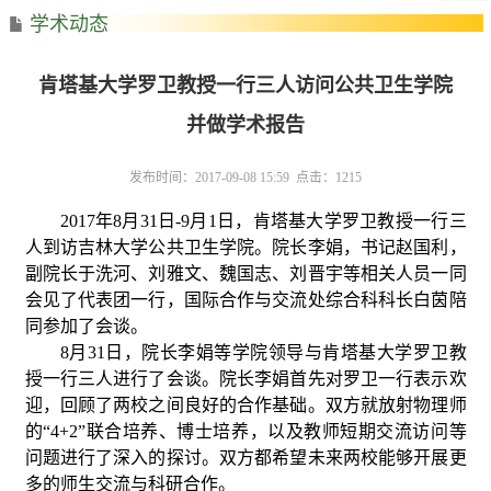
学术动态
肯塔基大学罗卫教授一行三人访问公共卫生学院
并做学术报告
发布时间：2017-09-08 15:59 点击：
1215
2017
年
8
月
31
日
-9
月
1
日，肯塔基大学罗卫教授一行三
人到访吉林大学公共卫生学院。院长李娟，书记赵国利，
副院长于洗河、刘雅文、魏国志、刘晋宇等相关人员一同
会见了代表团一行，国际合作与交流处综合科科长白茵陪
同参加了会谈。
8
月
31
日，院长李娟等学院领导与肯塔基大学罗卫教
授一行三人进行了会谈。院长李娟首先对罗卫一行表示欢
迎，回顾了两校之间良好的合作基础。双方就放射物理师
的“
4+2
”联合培养、博士培养，以及教师短期交流访问等
问题进行了深入的探讨。双方都希望未来两校能够开展更
多的师生交流与科研合作。