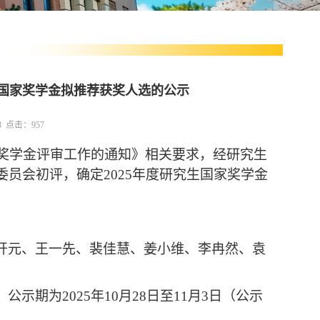
生国家奖学金拟推荐获奖人选的公示
53 点击：
957
家奖学金评审工作的通知》
相关要求
，经
研究生
委员会初评，确定
202
5
年度研究生国家奖学金
开元、王一先、裴佳慧、姜小维、李冉然、袁
，
公示期为
202
5
年
1
0
月
28
日至
11
月
3
日（公示