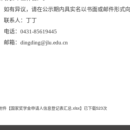
如有异议，请在公示
期
内
具实名
以书面或邮件形式
联系人：丁丁
电话：
0431-85619445
邮箱：
dingding@jlu.edu.cn
附件【
国家奖学金申请人信息登记表汇总.xlsx
】已下载
523
次