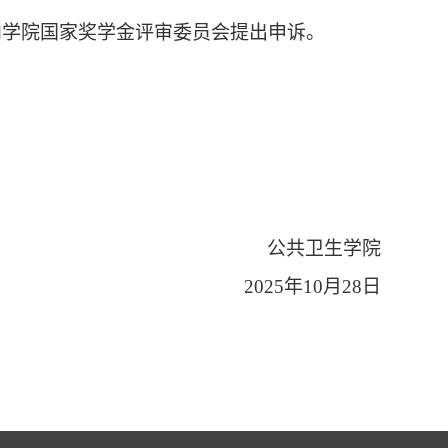
向学院国家奖学金评审委员会提出申诉。
公共卫生学院
202
5
年
1
0
月
28
日