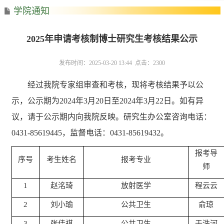
学院通知
2025年申请考核制博士研究生考核结果公示
发布时间：2025-03-20 13:44 点击：
2300
经过我院专家组审查和考核，现将考核结果予以公
示，公示期为2024年3月20日至2024年3月22日。如有异
议，请于公示期内向我院反映。研究生办公室咨询电话：
0431-85619
445
，监督电话：0431-85619
432
。
报考导
序号
考生姓名
报考专业
师
1
赵洺琦
放射医学
程云云
2
刘小瑜
公共卫生
俞琼
3
张佳祺
公共卫生
于洗河