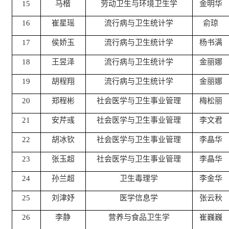
15
马楷
劳动卫生与环境卫生学
金明华
16
崔星瑶
流行病与卫生统计学
俞琼
17
侯娇玉
流行病与卫生统计学
杨书满
18
王昱泽
流行病与卫生统计学
金丽娜
19
胡程翔
流行病与卫生统计学
金丽娜
20
郑程彬
社会医学与卫生事业管理
梅松丽
21
安芹彧
社会医学与卫生事业管理
李文君
22
胡冰钦
社会医学与卫生事业管理
李晶华
23
张玉超
社会医学与卫生事业管理
李晶华
24
孙兰超
卫生毒理学
李金华
25
刘津妤
医学信息学
张云秋
26
李静
营养与食品卫生学
崔巍巍