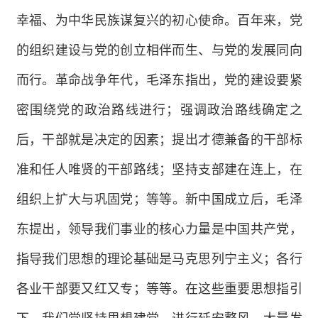
幸福、为中华民族谋复兴的初心使命。百年来，党
的组织建设与党的创立相伴而生、与党的发展同向
而行。革命战争年代，毛泽东指出，党的建设要紧
密围绕党的政治路线进行；强调政治路线确定之
后，干部就是决定的因素；提出才德兼备的干部标
准和任人唯贤的干部路线；坚持支部建在连上，在
组织上扩大与巩固党；等等。新中国成立后，毛泽
东提出，领导我们事业的核心力量是中国共产党，
指导我们思想的理论基础是马克思列宁主义；各行
各业干部要又红又专；等等。在这些重要思想指引