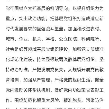
党牢固树立大抓基层的鲜明导向，以提升组织力为
重点，突出政治功能，把基层党组织打造成适应新
时代发展要求的坚强战斗堡垒。加强和改进农村、
城市、企业、机关、学校、公立医院、科研院所、
社会组织等领域基层党组织建设，加强党支部标准
化规范化建设，持续整顿软弱涣散基层党组织。坚
持政治标准，严把发展党员关，大规模开展党员教
育培训，加强从严管理，严格党的组织生活，健全
党内激励关怀帮扶机制，做好党内功勋荣誉表彰工
作。围绕防范化解重大风险、精准脱贫、污染防治