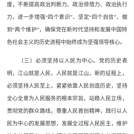
度，不断提高政治判断力、政治领悟力、政治执行
力，进一步增强“四个意识”、坚定“四个自信”、做
到“两个维护”，确保党在新时代坚持和发展中国特
色社会主义的历史进程中始终成为坚强领导核心。
（三）必须坚持以人民为中心。党的历史表
明，江山就是人民，人民就是江山。新的征程上，
必须坚持人民至上，紧紧依靠人民创造历史，坚持
全心全意为人民服务的根本宗旨，站稳人民立场，
贯彻党的群众路线，尊重人民首创精神，践行以人
民为中心的发展思想，发展全过程人民民主，维护