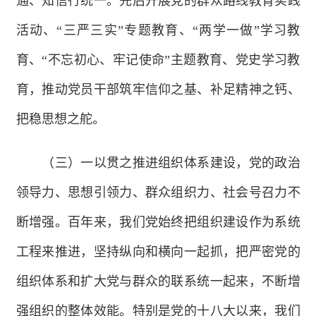
通、知信行统一。先后开展党的群众路线教育实践
活动、“三严三实”专题教育、“两学一做”学习教
育、“不忘初心、牢记使命”主题教育、党史学习教
育，推动党员干部筑牢信仰之基、补足精神之钙、
把稳思想之舵。
（三）一以贯之推进组织体系建设，党的政治
领导力、思想引领力、群众组织力、社会号召力不
断增强。百年来，我们党始终把组织建设作为系统
工程来推进，坚持纵向和横向一起抓，把严密党的
组织体系和扩大党与群众的联系统一起来，不断增
强组织的整体效能。特别是党的十八大以来，我们