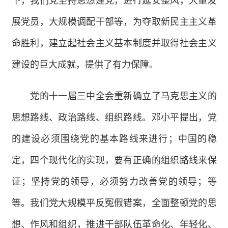
下，我们党坚持思想建党，进行延安整风，大量发
展党员，大规模调配干部等，为夺取新民主主义革
命胜利，建立起社会主义基本制度并取得社会主义
建设的巨大成就，提供了有力保障。
党的十一届三中全会重新确立了马克思主义的
思想路线、政治路线、组织路线。邓小平提出，党
的建设必须围绕党的基本路线来进行；中国的稳
定，四个现代化的实现，要有正确的组织路线来保
证；坚持党的领导，必须努力改善党的领导；等
等。我们党大规模平反冤假错案，全面整顿党的思
想、作风和组织，推进干部队伍革命化、年轻化、