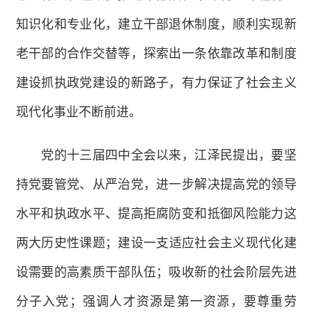
知识化和专业化，建立干部退休制度，顺利实现新
老干部的合作交替等，探索出一条依靠改革和制度
建设抓执政党建设的新路子，有力保证了社会主义
现代化事业不断前进。
党的十三届四中全会以来，江泽民提出，要坚
持党要管党、从严治党，进一步解决提高党的领导
水平和执政水平、提高拒腐防变和抵御风险能力这
两大历史性课题；建设一支适应社会主义现代化建
设需要的高素质干部队伍；吸收新的社会阶层先进
分子入党；强调人才资源是第一资源，要尊重劳