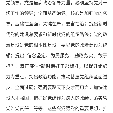
党领导，党是最高政治领导力量，必须坚持党对一
切工作的领导；全面从严治党，核心是加强党的领
导，基础在全面，关键在严，要害在治；提出新时
代党的建设总要求和新时代党的组织路线；党的政
治建设是党的根本性建设，要以党的政治建设为统
领；提出“信念坚定、为民服务、勤政务实、敢于
担当、清正廉洁”新时期好干部标准；以提升组织
力为重点，突出政治功能，推动基层党组织全面进
步、全面过硬；强调要聚天下英才而用之，加快建
设人才强国；把抓好党建作为最大的政绩，落实管
党治党责任；等等。这些兴党强党的重要思想，推