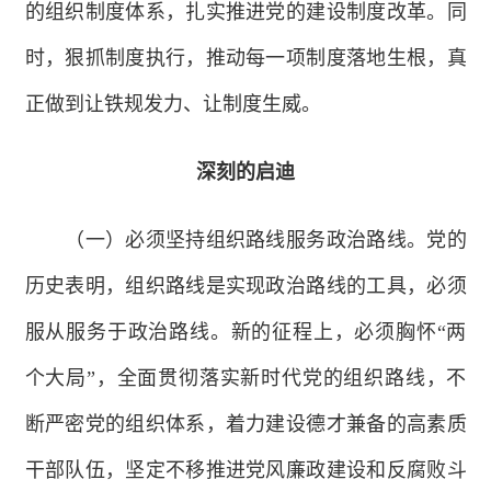
的组织制度体系，扎实推进党的建设制度改革。同
时，狠抓制度执行，推动每一项制度落地生根，真
正做到让铁规发力、让制度生威。
深刻的启迪
（一）必须坚持组织路线服务政治路线。党的
历史表明，组织路线是实现政治路线的工具，必须
服从服务于政治路线。新的征程上，必须胸怀“两
个大局”，全面贯彻落实新时代党的组织路线，不
断严密党的组织体系，着力建设德才兼备的高素质
干部队伍，坚定不移推进党风廉政建设和反腐败斗