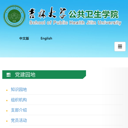
党建园地
知识园地
组织机构
支部介绍
党员活动