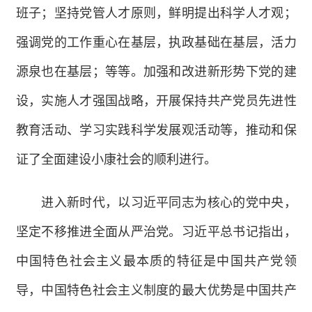
班子；坚持党管人才原则，鲜明提出科学人才观；
强调党的工作重心在基层，执政基础在基层，活力
源泉也在基层；等等。加强和改进新形势下党的建
设，实施人才强国战略，开展保持共产党员先进性
教育活动、学习实践科学发展观活动等，推动和保
证了全面建设小康社会的顺利进行。
进入新时代，以习近平同志为核心的党中央，
坚定不移推进全面从严治党。习近平总书记指出，
中国特色社会主义最本质的特征是中国共产党领
导，中国特色社会主义制度的最大优势是中国共产