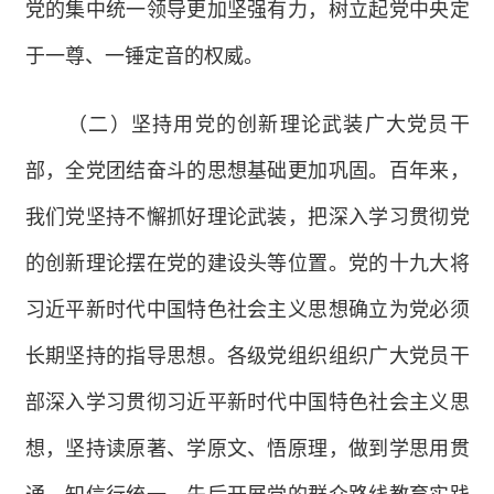
党的集中统一领导更加坚强有力，树立起党中央定
于一尊、一锤定音的权威。
（二）坚持用党的创新理论武装广大党员干
部，全党团结奋斗的思想基础更加巩固。百年来，
我们党坚持不懈抓好理论武装，把深入学习贯彻党
的创新理论摆在党的建设头等位置。党的十九大将
习近平新时代中国特色社会主义思想确立为党必须
长期坚持的指导思想。各级党组织组织广大党员干
部深入学习贯彻习近平新时代中国特色社会主义思
想，坚持读原著、学原文、悟原理，做到学思用贯