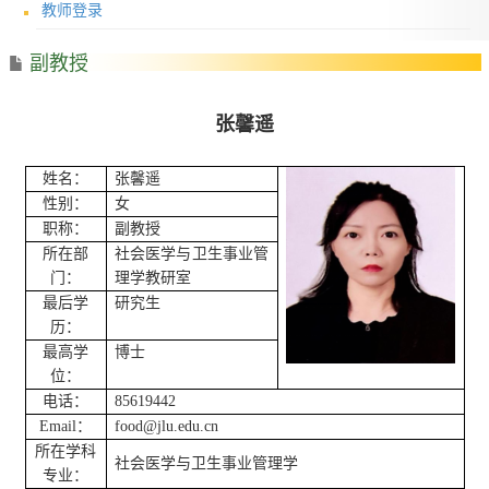
教师登录
副教授
张馨遥
姓名：
张馨遥
性别：
女
职称：
副教授
所在部
社会医学与卫生事业管
门：
理学教研室
最后学
研究生
历：
最高学
博士
位：
电话：
85619442
Email：
food@jlu.edu.cn
所在学科
社会医学与卫生事业管理
学
专业：