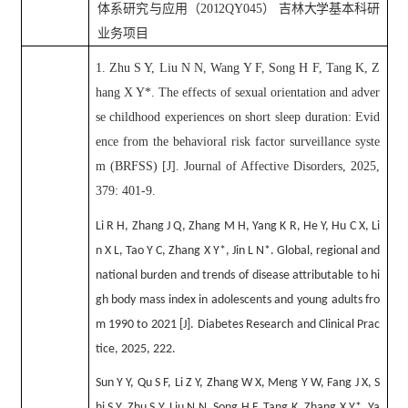
体系研究与应用
（
2012QY045
）
吉林大学基本科研
业务
项目
1.
Zhu S Y, Liu N N, Wang Y F, Song H F, Tang K, Z
hang X Y*. The effects of sexual orientation and adver
se childhood experiences on short sleep duration: Evid
ence from the behavioral risk factor surveillance syste
m (BRFSS) [J]. Journal of Affective Disorders, 2025,
379: 401-9.
Li R H, Zhang J Q, Zhang M H, Yang K R, He Y, Hu C X, Li
n X L, Tao Y C, Zhang X Y*, Jin L N*. Global, regional and
national burden and trends of disease attributable to hi
gh body mass index in adolescents and young adults fro
m 1990 to 2021 [J]. Diabetes Research and Clinical Prac
tice, 2025, 222.
Sun Y Y, Qu S F, Li Z Y, Zhang W X, Meng Y W, Fang J X, S
hi S Y, Zhu S Y, Liu N N, Song H F, Tang K, Zhang X Y*, Ya