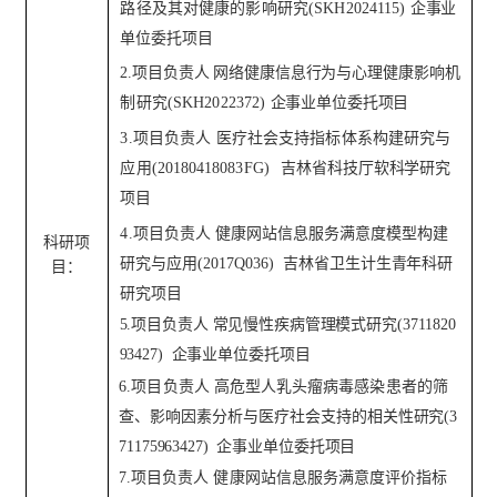
路径及其对健康的影响研究(SKH2024115)
企事业
单位委托项目
2.项目负责人 网络健康信息行为与心理
健康影响机
制研究
(SKH2022372)
企事业单位委托项目
3.
项目负责人
医疗社会支持指标体系构建研究与
应用
(20180418083
FG
)
吉林省
科技厅软科学研究
项目
4.项目负责人
健康网站信息服务满意度模型构建
科研项
研究与应用
(2017Q036)
吉林省
卫生计生青年科研
目：
研究项目
5
.项目负责人 常见慢性疾病管理模式研究(3711820
93427)
企事业单位委托
项目
6
.项目负责人 高危型人乳头瘤病毒感染
患者的筛
查、影响因素分析与医疗社会支
持的相关性研究
(3
71175963427)
企事业单位委托
项目
7.
项目负责人
健康网站信息服务满意度评价指标