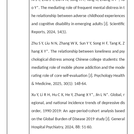
o Y*. The mediating role of frequent mental distress in t
he relationship between adverse childhood experiences
and cognitive disability in emerging adults [J]. Scientific
Reports, 2024, 14(1).
Zhu S Y, Liu N N, Zhang W X, Sun Y Y, Song H F, Tang K, Z
hang X Y*. The relationship between loneliness and psy
chological distress among Chinese college students: the
mediating role of mobile phone addiction and the mode
rating role of core self-evaluation [J]. Psychology Health
& Medicine, 2025, 30(1): 148-64.
Xu Y, Li R H, Hu C X, He Y, Zhang X Y*, Jin L N*. Global, r
egional, and national incidence trends of depressive dis
order, 1990-2019: An age-period-cohort analysis based
on the Global Burden of Disease 2019 study [J]. General
Hospital Psychiatry, 2024, 88: 51-60.