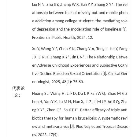
Liu N N, Zhu S Y, Zhang W X, Sun Y Y, Zhang X Y*. The rel
ationship between fear of missing out and mobile phon
e addiction among college students: the mediating role
of depression and the moderating role of loneliness [J].
Frontiers in Public Health, 2024, 12.
Xu Y, Wang Y F, Chen Y N, Zhang Y A, Tong L, He Y, Fang
J X, Li R H, Zhang X Y*, Jin L N*. The Relationship Betwe
en Adverse Childhood Experiences and Subjective Cogni
tive Decline Based on Sexual Orientation [J]. Clinical Ger
ontologist, 2025, 48(1): 75-83.
代表论
Huang S J, Wang H, Li F D, Du L P, Fan W Q, Zhao M F, Z
文：
hen H, Yan Y K, Lu M H, Han X, Li Z, Li M J Y, An S Q, Zha
ng X Y*, Zhen Q*, Shui T J*. Better efficacy of triple anti
biotics therapy for human brucellosis: A systematic revi
ew and meta-analysis [J]. Plos Neglected Tropical Diseas
es, 2023, 17(9).