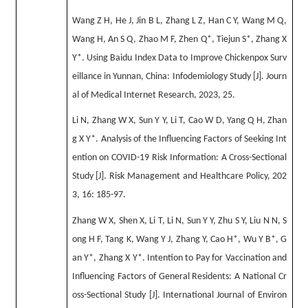
Wang Z H, He J, Jin B L, Zhang L Z, Han C Y, Wang M Q,
Wang H, An S Q, Zhao M F, Zhen Q*, Tiejun S*, Zhang X
Y*. Using Baidu Index Data to Improve Chickenpox Surv
eillance in Yunnan, China: Infodemiology Study [J]. Journ
al of Medical Internet Research, 2023, 25.
Li N, Zhang W X, Sun Y Y, Li T, Cao W D, Yang Q H, Zhan
g X Y*. Analysis of the Influencing Factors of Seeking Int
ention on COVID-19 Risk Information: A Cross-Sectional
Study [J]. Risk Management and Healthcare Policy, 202
3, 16: 185-97.
Zhang W X, Shen X, Li T, Li N, Sun Y Y, Zhu S Y, Liu N N, S
ong H F, Tang K, Wang Y J, Zhang Y, Cao H*, Wu Y B*, G
an Y*, Zhang X Y*. Intention to Pay for Vaccination and
Influencing Factors of General Residents: A National Cr
oss-Sectional Study [J]. International Journal of Environ