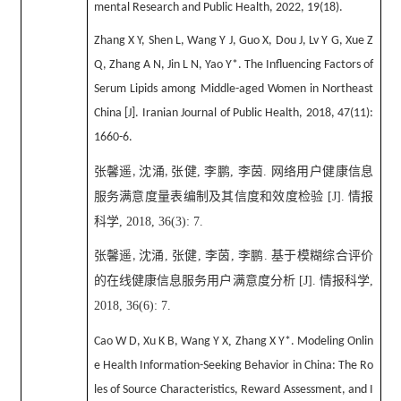
mental Research and Public Health, 2022, 19(18).
Zhang X Y, Shen L, Wang Y J, Guo X, Dou J, Lv Y G, Xue Z
Q, Zhang A N, Jin L N, Yao Y*. The Influencing Factors of
Serum Lipids among Middle-aged Women in Northeast
China [J]. Iranian Journal of Public Health, 2018, 47(11):
1660-6.
张馨遥
沈涌
张健
,
李鹏
,
李茵
.
网络用户健康信息
,
,
服务满意度量表编制及其信度和效度检验
[J].
情报
科学
, 2018, 36(3): 7.
张馨遥
沈涌
,
张健
,
李茵
,
李鹏
.
基于模糊综合评价
,
的在线健康信息服务用户满意度分析
[J].
情报科学
,
2018, 36(6): 7.
,
Cao W D, Xu K B, Wang Y X
Zhang X Y*. Modeling Onlin
e Health Information-Seeking Behavior in China: The Ro
les of Source Characteristics, Reward Assessment, and I