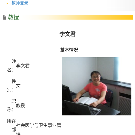
教师登录
教授
李文君
基本情况
姓
李文君
名：
性
女
别：
职
教授
称：
所在
社会医学与卫生事业管
部
理