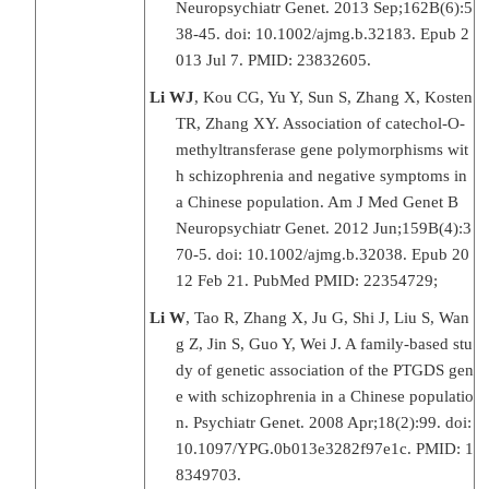
Neuropsychiatr Genet. 2013 Sep;162B(6):5
38-45. doi: 10.1002/ajmg.b.32183. Epub 2
013 Jul 7. PMID: 23832605.
Li WJ
, Kou CG, Yu Y, Sun S, Zhang X, Kosten
TR, Zhang XY. Association of catechol-O-
methyltransferase gene polymorphisms wit
h schizophrenia and negative symptoms in
a Chinese population. Am J Med Genet B
Neuropsychiatr Genet. 2012 Jun;159B(4):3
70-5. doi: 10.1002/ajmg.b.32038. Epub 20
12 Feb 21. PubMed PMID: 22354729;
Li W
, Tao R, Zhang X, Ju G, Shi J, Liu S, Wan
g Z, Jin S, Guo Y, Wei J. A family-based stu
dy of genetic association of the PTGDS gen
e with schizophrenia in a Chinese populatio
n. Psychiatr Genet. 2008 Apr;18(2):99. doi:
10.1097/YPG.0b013e3282f97e1c. PMID: 1
8349703.