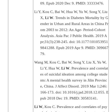
09. Epub 2020 Dec 9. PMID: 33333476.
Li Y, Kou C, Bai W, Hua W, Yu W, Song Y, Liu
X,
Li W
. Trends in Diabetes Mortality by G
ender in Urban and Rural Areas in China Fr
om 2003 to 2012: An Age- Period-Cohort
Analysis. Asia Pac J Public Health. 2019 A
pr;31(3):238-245. doi: 10.1177/101053951
9841288. Epub 2019 Apr 9. PMID: 309667
79.
Wang M, Kou C, Bai W, Song Y, Liu X, Yu W,
Li Y, Hua W,
Li W
. Prevalence and correlat
es of suicidal ideation among college stude
nts: A mental health survey in Jilin Provinc
e, China. J Affect Disord. 2019 Mar 1;246:
166-173. doi: 10.1016/j.jad.2018.12.055. E
pub 2018 Dec 19. PMID: 30583141.
Li W
, Kou C. Prevalence and correlates of psy