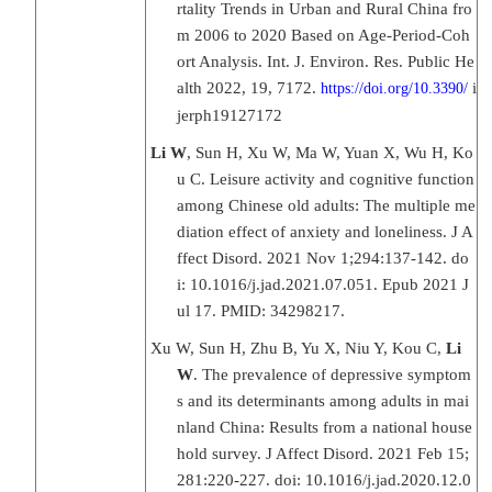
rtality Trends in Urban and Rural China fro
m 2006 to 2020 Based on Age-Period-Coh
ort Analysis. Int. J. Environ. Res. Public He
alth 2022, 19, 7172.
i
https://doi.org/10.3390/
jerph19127172
Li W
, Sun H, Xu W, Ma W, Yuan X, Wu H, Ko
u C. Leisure activity and cognitive function
among Chinese old adults: The multiple me
diation effect of anxiety and loneliness. J A
ffect Disord. 2021 Nov 1;294:137-142. do
i: 10.1016/j.jad.2021.07.051. Epub 2021 J
ul 17. PMID: 34298217.
Xu W, Sun H, Zhu B, Yu X, Niu Y, Kou C,
Li
W
. The prevalence of depressive symptom
s and its determinants among adults in mai
nland China: Results from a national house
hold survey. J Affect Disord. 2021 Feb 15;
281:220-227. doi: 10.1016/j.jad.2020.12.0