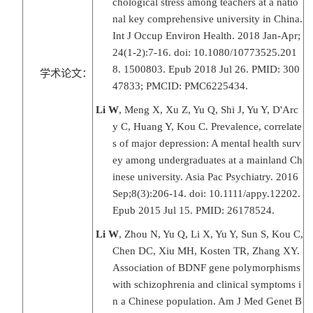
chological stress among teachers at a natio
nal key comprehensive university in China.
Int J Occup Environ Health. 2018 Jan-Apr;
24(1-2):7-16. doi: 10.1080/10773525.201
8. 1500803. Epub 2018 Jul 26. PMID: 300
学术论文：
47833; PMCID: PMC6225434.
Li W
, Meng X, Xu Z, Yu Q, Shi J, Yu Y, D'Arc
y C, Huang Y, Kou C. Prevalence, correlate
s of major depression: A mental health surv
ey among undergraduates at a mainland Ch
inese university. Asia Pac Psychiatry. 2016
Sep;8(3):206-14. doi: 10.1111/appy.12202.
Epub 2015 Jul 15. PMID: 26178524.
Li W
, Zhou N, Yu Q, Li X, Yu Y, Sun S, Kou C,
Chen DC, Xiu MH, Kosten TR, Zhang XY.
Association of BDNF gene polymorphisms
with schizophrenia and clinical symptoms i
n a Chinese population. Am J Med Genet B