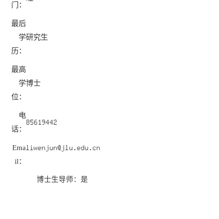
门：
最后
学
研究生
历：
最高
学
博士
位：
电
话：
Ema
il：
博士生导师：是