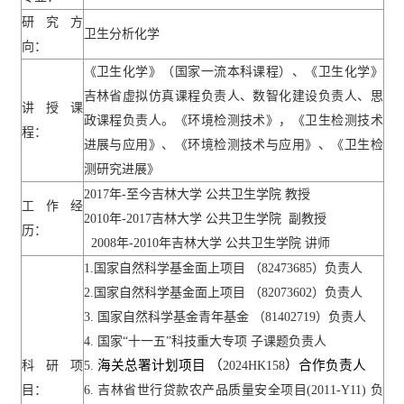
研究方
卫生分析化学
向：
《卫生化学》（国家一流本科课程）、《卫生化学》
吉林省虚拟仿真课程负责人、数智化建设负责人、思
讲授课
政课程负责人。《环境检测技术》，《卫生检测技术
程：
进展与应用》、《环境检测技术与应用》、《卫生检
测研究进展》
2017
年
-
至今吉林大学
公共卫生学院
教授
工作经
2010
年
-2017
吉林大学
公共卫生学院
副教授
历：
2008
年
-2010
年吉林大学
公共卫生学院
讲师
1.
国家自然科学基金面上项目
（
82473685
）负责人
2.
国家自然科学基金面上项目
（
82073602
）负责人
3.
国家自然科学基金青年基金
（
81402719
）负责人
4.
国家
“
十一五
”
科技重大专项 子课题负责人
海关总署计划项目 （
）合作负责人
科研项
5.
2024HK158
目：
6.
吉林省世行贷款农产品质量安全项目
(2011-Y11)
负