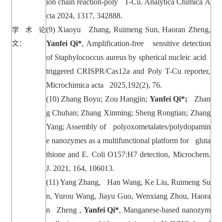
ion chain reaction-poly T-Cu. Analytica Chimica A
cta 2024, 1317, 342888.
(9) Xiaoyu Zhang, Ruimeng Sun, Haoran Zheng,
学术论
Yanfei Qi*
, Amplification-free sensitive detection
文：
of Staphylococcus aureus by spherical nucleic acid
triggered CRISPR/Cas12a and Poly T-Cu reporter,
Microchimica acta 2025,192(2), 76.
(10)
Zhang Boyu; Zou Hangjin;
Yanfei Qi*;
Zhan
g Chuhan; Zhang Xinming; Sheng Rongtian; Zhang
Yang; Assembly of polyoxometalates/polydopamin
e nanozymes as a multifunctional platform for gluta
thione and E. Coli O157:H7 detection, Microchem.
J. 2021, 164, 106013.
(11) Yang Zhang, Han Wang, Ke Liu, Ruimeng Su
n, Yurou Wang, Jiayu Guo, Wenxiang Zhou, Haora
n Zheng ,
Yanfei Qi*
, Manganese-based nanozym