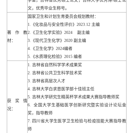
学金，吉林省优秀硕士论文，吉林大学优秀博
/
硕士论
文，优秀毕业生称号。
国家卫生和计划生育委员会规划教材：
1.
《化妆品与安全性评价》
2023.12
主编
著作教
2.
《卫生化学实验》
2024
副主编
材：
3.
《现代卫生化学》
2020
副主编
4.
《卫生化学》
2024
编者
5.
《水质理化检验》
2015
编者
1.
吉林省自然科学学术成果奖
2.
吉林省公共卫生科学技术奖
3.
吉林省高层次人才
4.
吉林大学白求恩医学部十佳班主任
5.
吉林大学研究生精英杯学术成果大赛指导教师奖
获奖情
6.
全国大学生基础医学创新研究暨实验设计论坛金
况：
奖，指导教师
7.
四川省大学生医学卫生检验与检疫技能大赛指导教
师