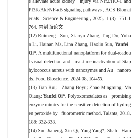
e alleviate acute kidney injury via Nrf2/HO-1 and
PI3K/Akt/NF-κB signaling pathways , ACS Biomat
erials Science & Engineering , 2025,11 (3) 1751-1
764.
内封面论文
(12) Ruimeng Sun, Xiaoyu Zhang, Ting Du, Yuha
n Li, Hainan Ma, Lina Zhang, Haolin Sun,
Yanfei
Qi*
, A multifunctional nanoplatform for dual-readou
t visual detection and real-time inactivation of Stap
hylococcus aureus with nanozymes and Au nanoro
ds. Food Bioscience. 2024.08,
.
104453
(13) Tian Rui; Zhang Boyu; Zhao Mingming; Ma
Qiang;
Yanfei Qi*,
Polyoxometalates as promising
enzyme mimics for the sensitive detection of hydrog
en peroxide by fluorometric method, Talanta, 2018,
188: 332-338.
(14)
Sun Jiaheng; Xin Qi; Yang Yang*; Shah Ham