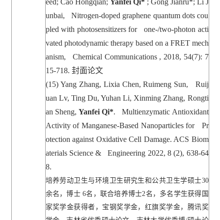
eed; Cao Hongqian;
Yanfei Qi*
; Gong Jianru*; Li J
unbai, Nitrogen-doped graphene quantum dots cou
pled with photosensitizers for one-/two-photon acti
vated photodynamic therapy based on a FRET mech
anism, Chemical Communications , 2018, 54(7): 7
15-718.
封面论文
(15)
Yang Zhang, Lixia Chen, Ruimeng Sun, Ruij
uan Lv, Ting Du, Yuhan Li, Xinming Zhang, Rongti
an Sheng,
Yanfei Qi*
. Multienzymatic Antioxidant
Activity of Manganese-Based Nanoparticles for Pr
otection against Oxidative Cell Damage. ACS Biom
aterials Science & Engineering 2022, 8 (2), 638-64
8.
培养劳动卫生与环境卫生研究生和公共卫生学硕士
30
余名，博士
6
名，联合培养博士
2
名，多名学生获得国
家奖学金获得者，宝钢奖学金，红旗奖学金，腾讯奖