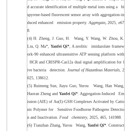
d accurate identification of multiple metal ions using a bi
spyrene-based fluorescent sensor array with aggregation-in
duced enhanced emission property.
Aggregate
,
2025, e67
8.
(4) H. Zheng, J. Guo, H. Wang, Y. Wang, W. Zhou, K.
Liu, Q. Ma*,
Yanfei Qi*
, A zeolitic imidazolate framew
ork-90 enhanced ultrasensitive ATP sensing platform with
HCR and CRISPR-Cas12a dual signal amplification for l
ive bacteria detection.
Journal of Hazardous Materials
, 2
025, 138612.
(5) Ruimeng Sun, Jiayu Guo, Yurou Wang, Han Wang,
Haoran Zheng and
Yanfei Qi*
. Aggregation-Induced Em
ission (AIE) of Au(I)-GSH Complexes Activated by Catio
nic Polymer for Sensitive Foodborne Pathogens Detectio
n and Inactivation.
Food chemistry
, 2025, 465, 141988.
(6) Tianzhan Zhang, Yurou Wang,
Yanfei Qi*
. Construct