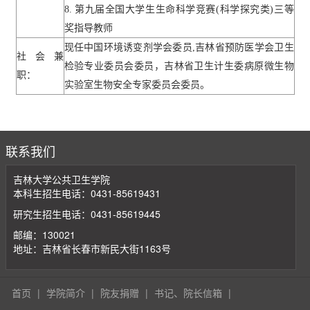
8.
第九届全国大学生生命科学竞赛
(
科学探究类
)
三等
奖指导教师
现任中国环境诱变剂学会委员
,
吉林省预防医学会卫生
社会兼
检验专业委员会委员，吉林省卫生计生委病原微生物
职：
实验室生物安全专家委员会委员。
联系我们
吉林大学公共卫生学院
本科生招生电话：0431-85619431
研究生招生电话：0431-85619445
邮编：130021
地址：吉林省长春市新民大街1163号
首页
|
学院简介
|
院友捐赠
|
书记、院长信箱
|