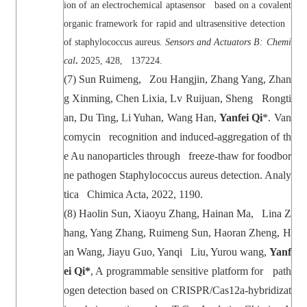
ion of an electrochemical aptasensor based on a covalent
organic framework for rapid and ultrasensitive detection
of staphylococcus aureus.
Sensors and Actuators B: Chemi
cal
.
2025, 428, 137224.
(7) Sun Ruimeng, Zou Hangjin, Zhang Yang, Zhan
g Xinming, Chen Lixia, Lv Ruijuan, Sheng Rongti
an, Du Ting, Li Yuhan, Wang Han,
Yanfei Qi
*. Van
comycin recognition and induced-aggregation of th
e Au nanoparticles through freeze-thaw for foodbor
ne pathogen Staphylococcus aureus detection. Analy
tica Chimica Acta, 2022, 1190.
(8)
Haolin Sun, Xiaoyu Zhang, Hainan Ma, Lina Z
hang, Yang Zhang, Ruimeng Sun, Haoran Zheng, H
an Wang, Jiayu Guo, Yanqi Liu, Yurou wang,
Yanf
ei Qi*
, A programmable sensitive platform for path
ogen detection based on CRISPR/Cas12a-hybridizat