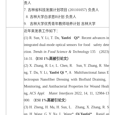
责人
7.
吉林省科技发展计划项目
(201101057)
负责人
8.
吉林大学白求恩
B
计划
负责人
9.
吉林大学优秀青年教师培养计划 吉林大学
近年来发表工作如下：
(1) R. Sun, Y. Li, T. Du,
Yanfei Qi*
. Recent advances in
integrated dual-mode optical sensors for food safety dete
ction.
Trends in Food Science & Technology
135 (2023)
14-31.
（
ESI 1%
高被引论文）
(2) X. Zhang, R. Lv, L. Chen, R. Sun, Y. Zhang, R. She
ng, T. Du, Y. Li,
Yanfei Qi *
, A Multifunctional Janus E
lectrospun Nanofiber Dressing with Biofluid Draining,
Monitoring, and Antibacterial Properties for Wound Heali
ng,
ACS Appl. Mater. Interfaces
2022, 14, 11, 12984-13
000.
（
ESI 1%
高被引论文
）
(3) H. Zheng, H. Ma, H. Sun, L. Zhang, X. Zhang, R. S
un, H. Wang, G. Y. Xu, L. Wang*,
Qi Yanfei*
, Rapid an