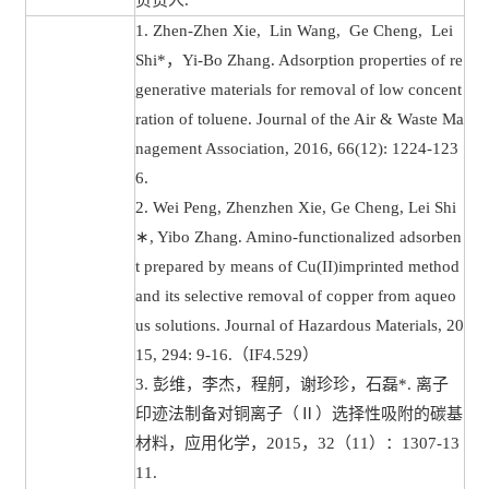
1. Zhen-Zhen Xie, Lin Wang, Ge Cheng, Lei
Shi*，Yi-Bo Zhang. Adsorption properties of re
generative materials for removal of low concent
ration of toluene. Journal of the Air & Waste Ma
nagement Association, 2016, 66(12): 1224-123
6.
2. Wei Peng, Zhenzhen Xie, Ge Cheng, Lei Shi
∗, Yibo Zhang. Amino-functionalized adsorben
t prepared by means of Cu(II)imprinted method
and its selective removal of copper from aqueo
us solutions. Journal of Hazardous Materials, 20
15, 294: 9-16.（IF4.529）
3. 彭维，李杰，程舸，谢珍珍，石磊*. 离子
印迹法制备对铜离子（Ⅱ）选择性吸附的碳基
材料，应用化学，2015，32（11）：1307-13
11.