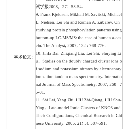
试学报2008，27：53-54.
9. Frank Kjeldsen, Mikhail M. Savitski, Michael
L. Nielsen, Lei Shi and Roman A. Zubarev. On
studying protein phosphorylation patterns using
bottom-up LC-MS/MS: the case of human a-cas
ein. The Analyst, 2007, 132 : 768-776.
10. Jinfa Bai, Zhiqiang Liu, Lei Shi, Shuying Li
学术论文：
u．Studies on the doubly charged cluster ions o
f sodium and potassium nitrates by electrospray
ionization tandem mass spectrometry. Internatio
nal Journal of Mass Spectrometry, 2007, 260 : 7
5-81.
11. Shi Lei, Yang Zhi, LIU Zhi-Qiang, LIU Shu-
Ying．Late-model Ionic Clusters of KNO3 and
Their Configurations, Chemical Research in Chi
nese University, 2005, 21( 5): 587-591.