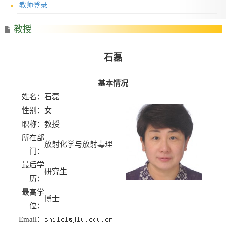
教师登录
教授
石磊
基本情况
姓名：
石磊
性别：
女
职称：
教授
所在部
放射化学与放射毒理
门：
最后学
研究生
历：
最高学
博士
位：
Email：