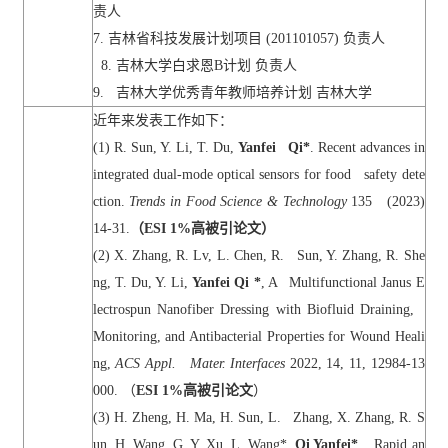
责人
7.
吉林省科技发展计划项目
(201101057)
负责人
8.
吉林大学白求恩
B
计划
负责人
9.
吉林大学优秀青年教师培养计划 吉林大学
近年来发表工作如下：
(1) R. Sun, Y. Li, T. Du,
Yanfei Qi*
. Recent advances in
integrated dual-mode optical sensors for food safety dete
ction.
Trends in Food Science & Technology
135 (2023)
14-31.
（
ESI 1%
高被引论文）
(2) X. Zhang, R. Lv, L. Chen, R. Sun, Y. Zhang, R. She
ng, T. Du, Y. Li,
Yanfei Qi *
, A Multifunctional Janus E
lectrospun Nanofiber Dressing with Biofluid Draining,
Monitoring, and Antibacterial Properties for Wound Heali
ng,
ACS Appl. Mater. Interfaces
2022, 14, 11, 12984-13
000.
（
ESI 1%
高被引论文
）
(3) H. Zheng, H. Ma, H. Sun, L. Zhang, X. Zhang, R. S
un, H. Wang, G. Y. Xu, L. Wang*,
Qi Yanfei*
, Rapid an