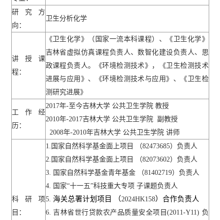
研究方
卫生分析化学
向：
《卫生化学》（国家一流本科课程）、《卫生化学》
吉林省虚拟仿真课程负责人、数智化建设负责人、思
讲授课
政课程负责人。《环境检测技术》，《卫生检测技术
程：
进展与应用》、《环境检测技术与应用》、《卫生检
测研究进展》
2017
年
-
至今吉林大学
公共卫生学院
教授
工作经
2010
年
-2017
吉林大学
公共卫生学院
副教授
历：
2008
年
-2010
年吉林大学
公共卫生学院
讲师
1.
国家自然科学基金面上项目
（
82473685
）负责人
2.
国家自然科学基金面上项目
（
82073602
）负责人
3.
国家自然科学基金青年基金
（
81402719
）负责人
4.
国家
“
十一五
”
科技重大专项 子课题负责人
海关总署计划项目 （
）合作负责人
科研项
5.
2024HK158
目：
6.
吉林省世行贷款农产品质量安全项目
(2011-Y11)
负