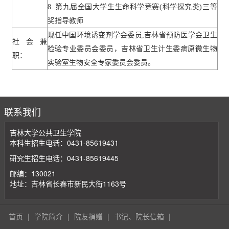
8.
第九届全国大学生生命科学竞赛
(
科学探究类
)
三等
奖指导教师
现任中国环境诱变剂学会委员
,
吉林省预防医学会卫生
社会兼
检验专业委员会委员，吉林省卫生计生委病原微生物
职：
实验室生物安全专家委员会委员。
联系我们
吉林大学公共卫生学院
本科生招生电话：0431-85619431
研究生招生电话：0431-85619445
邮编：130021
地址：吉林省长春市新民大街1163号
首页
|
学院简介
|
院友捐赠
|
书记、院长信箱
|