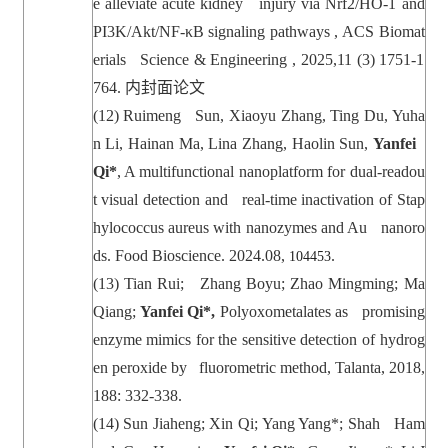
e alleviate acute kidney injury via Nrf2/HO-1 and
PI3K/Akt/NF-κB signaling pathways , ACS Biomat
erials Science & Engineering , 2025,11 (3) 1751-1
764.
内封面论文
(12) Ruimeng Sun, Xiaoyu Zhang, Ting Du, Yuha
n Li, Hainan Ma, Lina Zhang, Haolin Sun,
Yanfei
Qi*
, A multifunctional nanoplatform for dual-readou
t visual detection and real-time inactivation of Stap
hylococcus aureus with nanozymes and Au nanoro
ds. Food Bioscience. 2024.08,
.
104453
(13) Tian Rui; Zhang Boyu; Zhao Mingming; Ma
Qiang;
Yanfei Qi*,
Polyoxometalates as promising
enzyme mimics for the sensitive detection of hydrog
en peroxide by fluorometric method, Talanta, 2018,
188: 332-338.
(14)
Sun Jiaheng; Xin Qi; Yang Yang*; Shah Ham