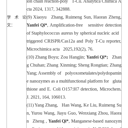
ion chain reaction-poly T-Cu. Analytica Chimica A
cta 2024, 1317, 342888.
(9) Xiaoyu Zhang, Ruimeng Sun, Haoran Zheng,
学术论
Yanfei Qi*
, Amplification-free sensitive detection
文：
of Staphylococcus aureus by spherical nucleic acid
triggered CRISPR/Cas12a and Poly T-Cu reporter,
Microchimica acta 2025,192(2), 76.
(10)
Zhang Boyu; Zou Hangjin;
Yanfei Qi*;
Zhan
g Chuhan; Zhang Xinming; Sheng Rongtian; Zhang
Yang; Assembly of polyoxometalates/polydopamin
e nanozymes as a multifunctional platform for gluta
thione and E. Coli O157:H7 detection, Microchem.
J. 2021, 164, 106013.
(11) Yang Zhang, Han Wang, Ke Liu, Ruimeng Su
n, Yurou Wang, Jiayu Guo, Wenxiang Zhou, Haora
n Zheng ,
Yanfei Qi*
, Manganese-based nanozym