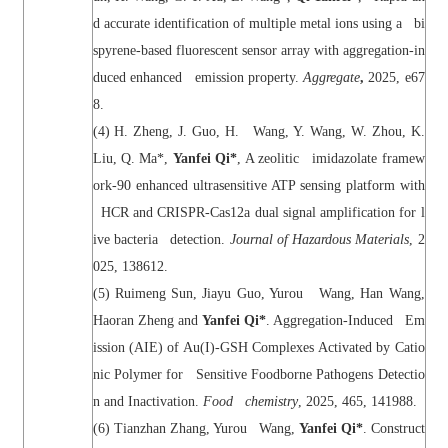
d accurate identification of multiple metal ions using a bi
spyrene-based fluorescent sensor array with aggregation-in
duced enhanced emission property.
Aggregate
,
2025, e67
8.
(4) H. Zheng, J. Guo, H. Wang, Y. Wang, W. Zhou, K.
Liu, Q. Ma*,
Yanfei Qi*
, A zeolitic imidazolate framew
ork-90 enhanced ultrasensitive ATP sensing platform with
HCR and CRISPR-Cas12a dual signal amplification for l
ive bacteria detection.
Journal of Hazardous Materials
, 2
025, 138612.
(5) Ruimeng Sun, Jiayu Guo, Yurou Wang, Han Wang,
Haoran Zheng and
Yanfei Qi*
. Aggregation-Induced Em
ission (AIE) of Au(I)-GSH Complexes Activated by Catio
nic Polymer for Sensitive Foodborne Pathogens Detectio
n and Inactivation.
Food chemistry
, 2025, 465, 141988.
(6) Tianzhan Zhang, Yurou Wang,
Yanfei Qi*
. Construct