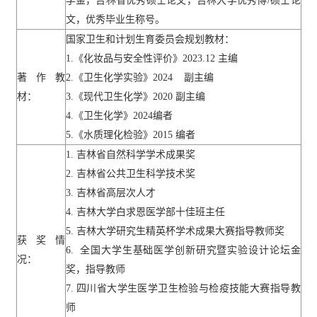
学金，吉林省优秀硕士论文，吉林大学优秀博
/
硕士论
文，优秀毕业生称号。
国家卫生和计划生育委员会规划教材：
1.
《化妆品与安全性评价》
2023.12
主编
著作教
2.
《卫生化学实验》
2024
副主编
材：
3.
《现代卫生化学》
2020
副主编
4.
《卫生化学》
2024
编者
5.
《水质理化检验》
2015
编者
1.
吉林省自然科学学术成果奖
2.
吉林省公共卫生科学技术奖
3.
吉林省高层次人才
4.
吉林大学白求恩医学部十佳班主任
5.
吉林大学研究生精英杯学术成果大赛指导教师奖
获奖情
6.
全国大学生基础医学创新研究暨实验设计论坛金
况：
奖，指导教师
7.
四川省大学生医学卫生检验与检疫技能大赛指导教
师