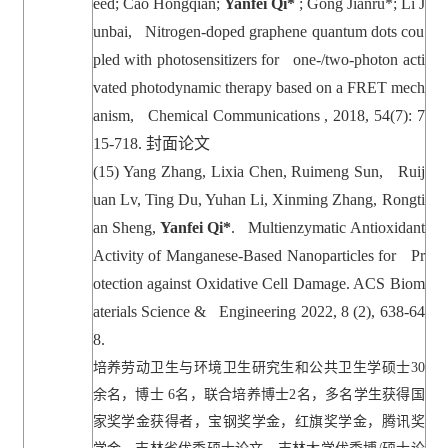
eed; Cao Hongqian;
Yanfei Qi*
; Gong Jianru*; Li J
unbai, Nitrogen-doped graphene quantum dots cou
pled with photosensitizers for one-/two-photon acti
vated photodynamic therapy based on a FRET mech
anism, Chemical Communications , 2018, 54(7): 7
15-718.
封面论文
(15)
Yang Zhang, Lixia Chen, Ruimeng Sun, Ruij
uan Lv, Ting Du, Yuhan Li, Xinming Zhang, Rongti
an Sheng,
Yanfei Qi*
. Multienzymatic Antioxidant
Activity of Manganese-Based Nanoparticles for Pr
otection against Oxidative Cell Damage. ACS Biom
aterials Science & Engineering 2022, 8 (2), 638-64
8.
培养劳动卫生与环境卫生研究生和公共卫生学硕士
30
余名，博士
6
名，联合培养博士
2
名，多名学生获得国
家奖学金获得者，宝钢奖学金，红旗奖学金，腾讯奖