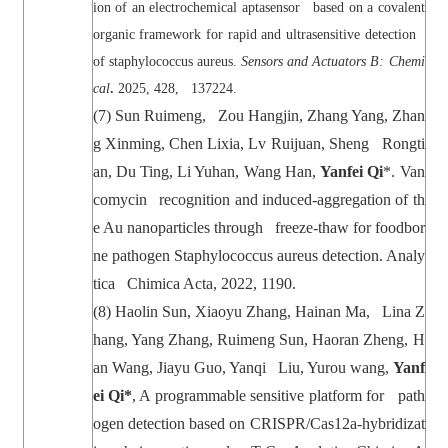
ion of an electrochemical aptasensor based on a covalent
organic framework for rapid and ultrasensitive detection
of staphylococcus aureus.
Sensors and Actuators B: Chemi
cal
.
2025, 428, 137224.
(7) Sun Ruimeng, Zou Hangjin, Zhang Yang, Zhan
g Xinming, Chen Lixia, Lv Ruijuan, Sheng Rongti
an, Du Ting, Li Yuhan, Wang Han,
Yanfei Qi
*. Van
comycin recognition and induced-aggregation of th
e Au nanoparticles through freeze-thaw for foodbor
ne pathogen Staphylococcus aureus detection. Analy
tica Chimica Acta, 2022, 1190.
(8)
Haolin Sun, Xiaoyu Zhang, Hainan Ma, Lina Z
hang, Yang Zhang, Ruimeng Sun, Haoran Zheng, H
an Wang, Jiayu Guo, Yanqi Liu, Yurou wang,
Yanf
ei Qi*
, A programmable sensitive platform for path
ogen detection based on CRISPR/Cas12a-hybridizat