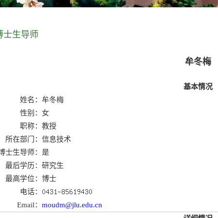
博士生导师
牟冬梅
基本情况
姓名：
牟冬梅
性别：
女
职称：
教授
所在部门：
信息技术
博士生导师：
是
最后学历：
研究生
最高学位：
博士
电话：
Email：
moudm@jlu.edu.cn