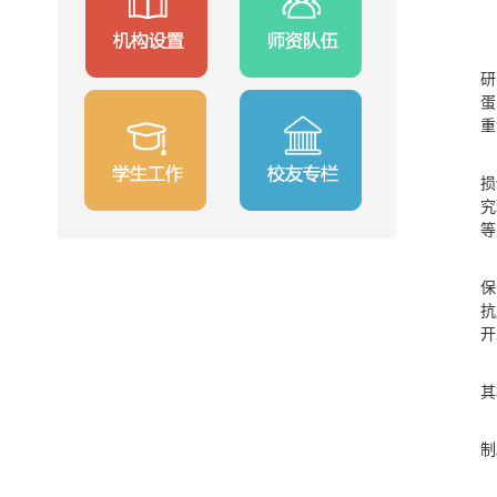
研
蛋
重
损
究
等
保
抗
开
其
制