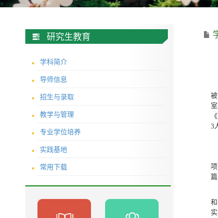
研究生教育
学科简介
导师信息
招生与录取
被
室
教学与管理
《
3
专业学位培养
实践基地
常用下载
项
篇
和
实