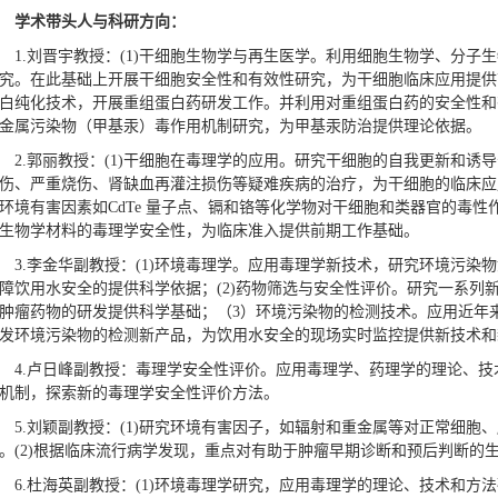
学术带头人与科研方向：
1.刘晋宇教授：(1)干细胞生物学与再生医学。利用细胞生物学、分
究。在此基础上开展干细胞安全性和有效性研究，为干细胞临床应用提供前
白纯化技术，开展重组蛋白药研发工作。并利用对重组蛋白药的安全性和有
金属污染物（甲基汞）毒作用机制研究，为甲基汞防治提供理论依据。
2.郭丽教授：(1)干细胞在毒理学的应用。研究干细胞的自我更新和
伤、严重烧伤、肾缺血再灌注损伤等疑难疾病的治疗，为干细胞的临床应用
环境有害因素如CdTe 量子点、镉和铬等化学物对干细胞和类器官的毒性
生物学材料的毒理学安全性，为临床准入提供前期工作基础。
3.李金华副教授：(1)环境毒理学。应用毒理学新技术，研究环境污
障饮用水安全的提供科学依据；(2)药物筛选与安全性评价。研究一系列
肿瘤药物的研发提供科学基础；（3）环境污染物的检测技术。应用近年
发环境污染物的检测新产品，为饮用水安全的现场实时监控提供新技术和
4.卢日峰副教授：毒理学安全性评价。应用毒理学、药理学的理论、
机制，探索新的毒理学安全性评价方法。
5.刘颖副教授：(1)研究环境有害因子，如辐射和重金属等对正常细
。(2)根据临床流行病学发现，重点对有助于肿瘤早期诊断和预后判断的
6.杜海英副教授：(1)环境毒理学研究，应用毒理学的理论、技术和方