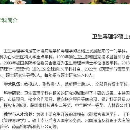
学科简介
卫生毒理学硕士
卫生毒理学科是在环境病理学和毒理学的基础上发展起来的一门学科。19
评为白求恩医科大学重点学科。1999年通过卫生部和国家技术监督局联合
。2003年被国务院学位委员会批准为卫生毒理学博士学位授权学科。201
药理学与毒理学》进入ESI全球前1%学科排名。2022年《药理学与毒理
人，硕士研究生导师6人。每年招收硕士研究生7-10人。
学术队伍
：教授2人，副教授4人，鼎新博士后1人，全部具有博士学位
科学研究
：卫生毒理学科在相关的研究领域取得了丰硕的成果。主持国
目、市级项目、校企合作项目、横向联合项目等80余项，累计科研经费800
，授权专利6项，获国家科技进步二等奖、中华医学一等奖、吉林省公共
教学与人才培养：
为硕士研究生开设的课程有《靶器官毒理学》、《卫
《管理毒理学》。硕士毕业后考入国家公务员、出国深造及就职于大专院
验室、药品检验所和药业公司等。