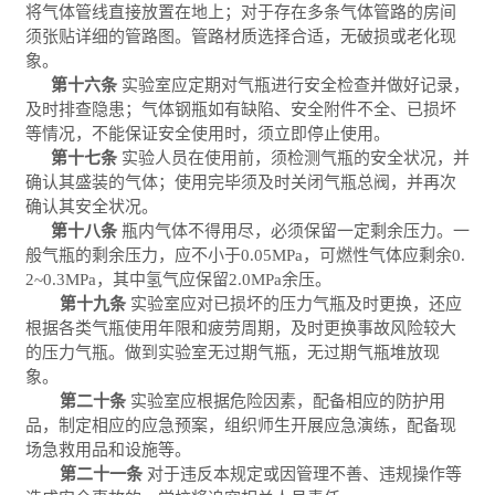
将气体管线直接放置在地上；对于存在多条气体管路的房间
须张贴详细的管路图。管路材质选择合适，无破损或老化现
象。
第十六条
实验室应定期对气瓶进行安全检查并做好记录，
及时排查隐患；气体钢瓶如有缺陷、安全附件不全、已损坏
等情况，不能保证安全使用时，须立即停止使用。
第十七条
实验人员在使用前，须检测气瓶的安全状况，并
确认其盛装的气体；使用完毕须及时关闭气瓶总阀，并再次
确认其安全状况。
第十八条
瓶内气体不得用尽，必须保留一定剩余压力。一
般气瓶的剩余压力，应不小于
0.05MPa
，可燃性气体应剩余
0.
2~0.3MPa
，其中氢气应保留
2.0MPa
余压。
第十九条
实验室应对已损坏的压力气瓶及时更换，还应
根据各类气瓶使用年限和疲劳周期，及时更换事故风险较大
的压力气瓶。做到实验室无过期气瓶，无过期气瓶堆放现
象。
第二十条
实验室应根据危险因素，配备相应的防护用
品，制定相应的应急预案，组织师生开展应急演练，配备现
场急救用品和设施等。
第二十一条
对于违反本规定或因管理不善、违规操作等