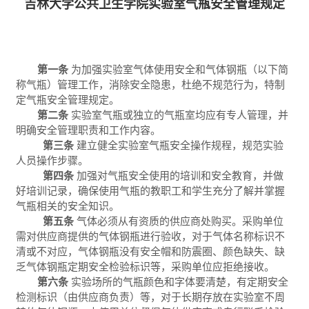
吉林大学公共卫生学院实验室气瓶安全管理规定
第一条
为加强实验室气体使用安全和气体钢瓶（以下简
称气瓶）管理工作，消除安全隐患，杜绝不规范行为，特制
定气瓶安全管理规定。
第二条
实验室气瓶或独立的气瓶室均应有专人管理，并
明确安全管理职责和工作内容。
第三条
建立健全实验室气瓶安全操作规程，规范实验
人员操作步骤。
第四条
加强对气瓶安全使用的培训和安全教育，并做
好培训记录，确保使用气瓶的教职工和学生充分了解并掌握
气瓶相关的安全知识。
第五条
气体必须从有资质的供应商处购买。采购单位
需对供应商提供的气体钢瓶进行验收，对于气体名称标识不
清或不对应，气体钢瓶没有安全帽和防震圈、颜色缺失、缺
乏气体钢瓶定期安全检验标识等，采购单位应拒绝接收。
第六条
实验场所的气瓶颜色和字体要清楚，有定期安全
检测标识（由供应商负责）等，对于长期存放在实验室不周