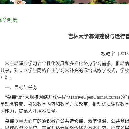
规章制度
吉林大学慕课建设与运行
校教字〔
2015
为主动适应学习者个性化发展和多样化终身学习需求，推动
与共享，建立以学生网络自主学习为补充的混合式教学模式，学
行）》。
一、目标与任务
“
慕课
”
是
“
大规模网络开放课程
”MassiveOpenOnlineCourses
的
教学观念转变，引领教学内容和教学方法改革，推动优质课程教
学习能力，提高人才培养质量。