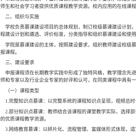
慕课以量大面广的通识教育公共选修课、双学位课、公共基
程，以课程资源系统、丰富并适合网络传播为基本要求，形成多
大师生和社会学习者提供优质课程教学资源。校内应用的在线课
二、组织与实施
学校负责慕课建设项目的总体规划，制订校级慕课建设计划
课程建设计划和遴选、评价标准，分类指导和组织慕课建设和使
学院是慕课建设的主体，按照建设要求，组织教师建设校级
申报课程。
三、建设要求
申报课程须在长期教学实践中形成了独特风格，教学理念先
教师和专家以及行业企业专家的好评和认可，在同类课程中具有
（一）课程类型
1.
完整知识点慕课：以完整系统的课程知识点呈现，视频总时
2.
部分知识点慕课：教师结合该课程的课堂教学实际，选择部
外的优质课程教学资源。