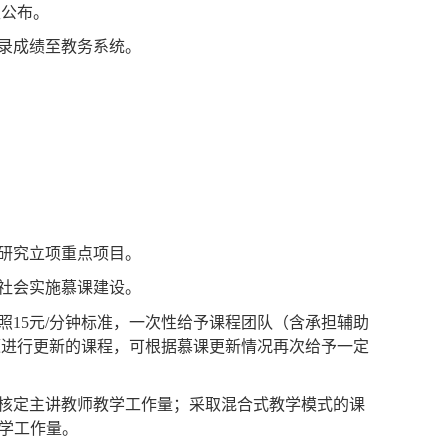
试成绩等组成；课末考试可以采用在线考试或线下考
生公布。
录成绩至教务系统。
研究立项重点项目。
社会实施慕课建设。
照
15
元
/
分钟标准，一次性给予课程团队（含承担辅助
源进行更新的课程，可根据慕课更新情况再次给予一定
核定主讲教师教学工作量；采取混合式教学模式的课