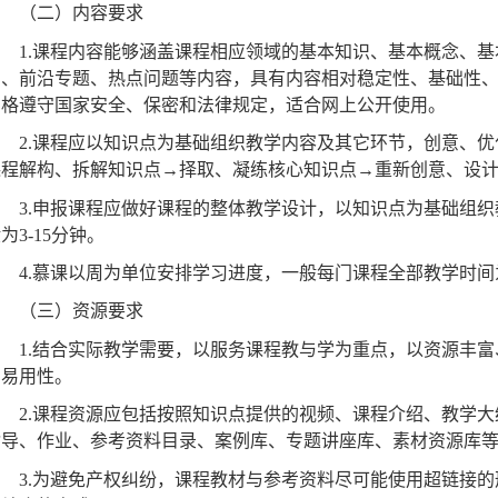
3.
网络教育慕课：以碎片化、流程管理、富媒体形式体现，适
（二）内容要求
1.
课程内容能够涵盖课程相应领域的基本知识、基本概念、基
用、前沿专题、热点问题等内容，具有内容相对稳定性、基础性
严格遵守国家安全、保密和法律规定，适合网上公开使用。
2.
课程应以知识点为基础组织教学内容及其它环节，创意、优
课程解构、拆解知识点
→
择取、凝练核心知识点
→
重新创意、设
3.
申报课程应做好课程的整体教学设计，以知识点为基础组织
般为
3-15
分钟。
4.
慕课以周为单位安排学习进度，一般每门课程全部教学时间
（三）资源要求
1.
结合实际教学需要，以服务课程教与学为重点，以资源丰富
和易用性。
2.
课程资源应包括按照知识点提供的视频、课程介绍、教学大
指导、作业、参考资料目录、案例库、专题讲座库、素材资源库