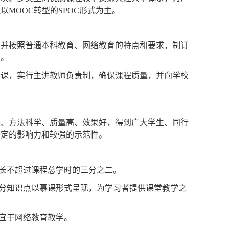
础课为重点，包括专业基础课、专业课和网络教育课
层次、多类型的优质课程教学资源共建共享体系，为广
程以
MOOC
转型的
SPOC
形式为主。
，并按照普通本科教育、网络教育的特点和要求，制订
用。
慕课，实行主讲教师负责制，确保课程质量，并向学校
进、方法科学、质量高、效果好，得到广大学生、同行
一定的影响力和较强的示范性。
长不超过课程总学时的三分之二。
分知识点以慕课形式呈现，为学习者提供课堂教学之