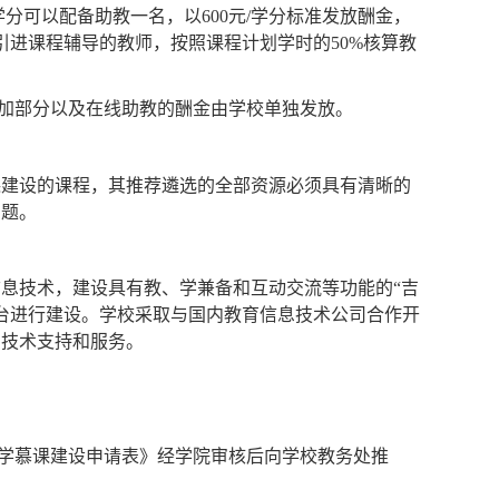
学工作量。
学分可以配备助教一名，以
600
元
/
学分标准发放酬金，
引进课程辅导的教师，按照课程计划学时的
50%
核算教
加部分以及在线助教的酬金由学校单独发放。
课建设的课程，其推荐遴选的全部资源必须具有清晰的
问题。
信息技术，建设具有教、学兼备和互动交流等功能的
“
吉
台进行建设。学校采取与国内教育信息技术公司合作开
的技术支持和服务。
学慕课建设申请表》经学院审核后向学校教务处推