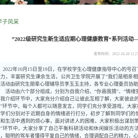
学子风采
”2022级研究生新生适应期心理健康教育“系列活
发布时间：2022-10-28 12:
2022年10月15日至19日，在
学
校学生心理健康指导中心的号召
聚力，丰富研究生课余生活，公共卫生学院开展了
“我们是相亲
次活动由研究生朋辈心理辅导员李玉玉主持，各专业心理委员协助，
活动由六个部分组成，分别为自我介绍、
“你画我猜”、“情绪
自我介绍环节中，大家充分介绍自己让彼此互相了解，大家彼此的
猜”环节中，每个人都可以随意发言，同学们充分享受游戏，大家
同学们分别对于近期自身的情绪进行打分，初步了解到同学们的
习和生活中遇到的烦心事，面对讲述人的困难，大家积极出谋划
天”环节中，大家分享了自己平衡科研活动和休闲娱乐活动的方
绳，聪明的驾车者懂得平复自己的情绪，合理调配自己的精力，