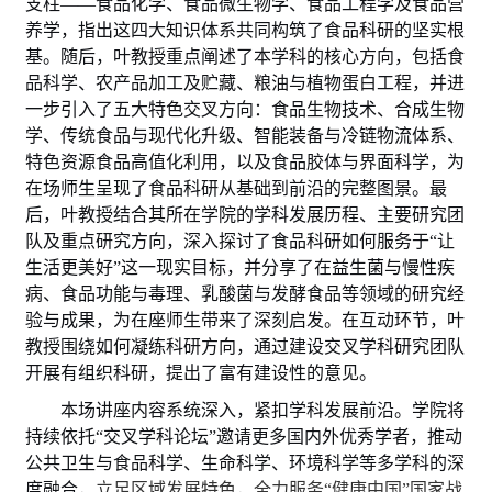
支柱
——食品化学、食品微生物学、食品工程学及食品营
养学，指出这四大知识体系共同构筑了食品科研的坚实根
基。随后，叶教授重点阐述了本学科的核心方向，包括食
品科学、农产品加工及贮藏、粮油与植物蛋白工程，并进
一步引入了五大特色交叉方向：食品生物技术、合成生物
学、传统食品与现代化升级、智能装备与冷链物流体系、
特色资源食品高值化利用，以及食品胶体与界面科学，为
在场师生呈现了食品科研从基础到前沿的完整图景。最
后，叶教授结合其所在学院的学科发展历程、主要研究团
队及重点研究方向，深入探讨了食品科研如何服务于“让
生活更美好”这一现实目标，并分享了在益生菌与慢性疾
病、食品功能与毒理、乳酸菌与发酵食品等领域的研究经
验与成果，为在座师生带来了深刻启发。在互动环节，叶
教授围绕
如何凝练科研方向，通过建设交叉学科
研究团队
开展有组织科研，提出了
富有建设性的
意见
。
本场讲座内容系统深入，紧扣学科发展前沿。学院将
持续依托
“交叉学科论坛”邀请更多国内外优秀学者，推动
公共卫生与食品科学、生命科学、环境科学等多学科的深
度融合，
立足区域发展特色，全力服务
“健康中国”国家战