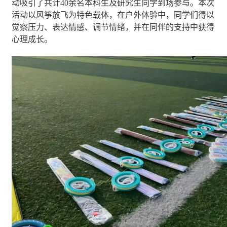
动吸引了
共计
40
余名
本科生及研究生同学到场
参与。本次
活动以风筝放飞为特色载体，在户外体验中，
同学们
得以
觉察压力、表达情感、调节情绪，并在同伴的支持中获得
心理成长。