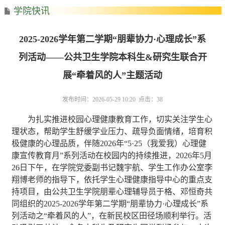
学院快讯
2025-2026学年第二学期“朋辈协力·心理成长”系
列活动——公共卫生学院本科生&研究生联合开
展“牵着风的人”主题活动
发布时间：2026-05-29 10:20 点击：
38
为扎实推进校园心理健康教育工作，切实关注学生心
理状态，帮助学生舒缓学业压力、疏导负面情绪，培育积
极健康的心理品质，
伴随
2026
年
“
5·25
（我爱我）心理健
康宣传教育月
”
系列活动在校园内的持续推进，
2026
年
5
月
26
日下午，在学院党委副书记魏宇航、学生工作办公室李
翔博老师的指导下，依托学生心理健康指导中心
的
重点支
持项目，由公共卫生学院朋辈心理辅导员于格、邓恒奇共
同组织的
2025-2026
学年第二学期
“
朋辈协力
·
心理成长
”
系
列活动之
“
牵着风的人
”
，在新民校区田径场顺利举行。活