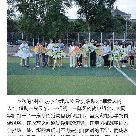
本次的
“
朋辈协力
·
心理成长
”
系列活动
之
“
牵着风的
人
”
，借助一只风筝、一根线、一阵风的简单组合，为同
学们打开了一扇新的觉察自我的窗口。当大家把心事托付
给风筝，在收放之间感受控制的边界，在逆风挑战中练习
与挫败共处，那些焦虑则不再是独自面对的苦涩，而成为