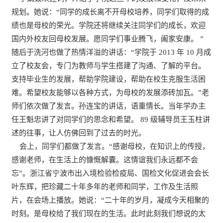
规划。她说：“同学的成长离不开母校培养，同学们取得的成
绩也是母校的荣光。学院还将继续关注同学们的成长，欢迎
国内外校友回母校发展。愿同学们事业腾飞，阖家安康。 ”
随后于洗河也做了热情洋溢的讲话：“学院于 2013 年 10 月成
立了校友会，专门为教师与学生搭建了沟通、了解的平台。
支持毕业生的发展，帮助学院建设，帮助在校生克服生活困
难。希望校友能够以各种方式，为母校的发展添砖加瓦。”老
师们依次做了发言。孙连宝的讲话，语重情长。当年学办主
任王魁忠讲了对同学们的思念和希望。 89 级辅导员王玉柱讲
述的往事，让人仿佛回到了过去的时光。
会上，同学们都做了发言。“感谢母校，在知识上的传授，
感谢老师，在生活上的慷慨解囊。这情谊我们永远都不会
忘”。浙江省宁波市出入境检验检疫局、国检文化促进会会长
叶东辉，把珍藏二十年多年的老师和同学，工作及生活照
片，在会场上播放。她说：“二十年的岁月，凝成今天相聚的
时刻。是母校给了我们现在的生活。此时此刻我们想说的太