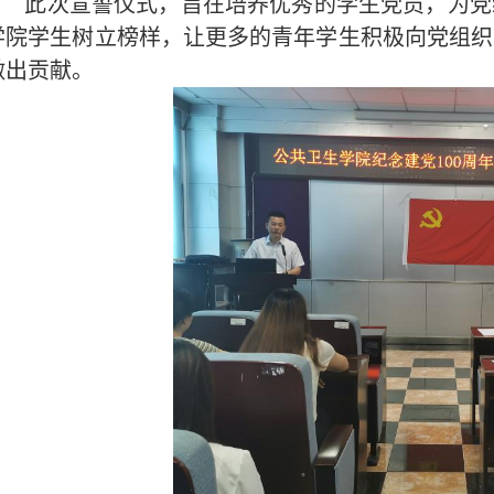
此次宣誓仪式，旨在培养优秀的学生党员，为党
学院学生树立榜样，让更多的青年学生积极向党组织
做出贡献。