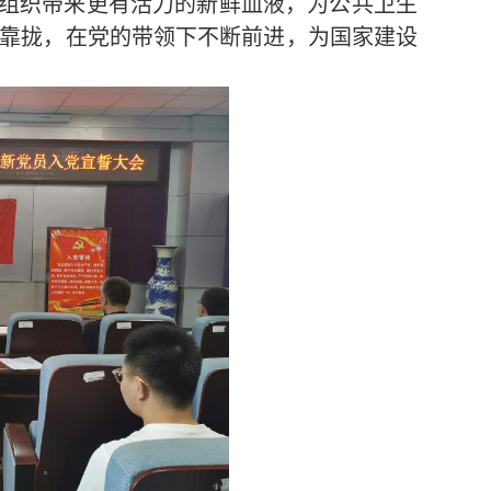
组织带来更有活力的新鲜血液，为公共卫生
靠拢，在党的带领下不断前进，为国家建设