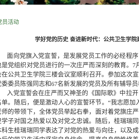
党员活动
学好党的历史 奋进新时代：公共卫生学院
面向党旗入党宣誓，是发展党员工作的必经程序
也是党组织对党员进行的一次庄严而深刻的教育。7
会在公共卫生学院
三
楼会议室顺利召开。参加这次宣
党委委员陈强
同志和
67
名新发展的党员及所有辅导员
入党宣誓会在庄严而又神圣的《国际歌》中拉开
名单。随后，便是激动人心的宣誓环节。“我志愿加
老师的带领下，全体党员举起右拳，面对着党旗庄严
卫学子对国之热爱以及对党之忠诚。随后，
桂瑞瑞
同
本科生
桂瑞瑞
同学表达了对党的热爱与向往，以及成