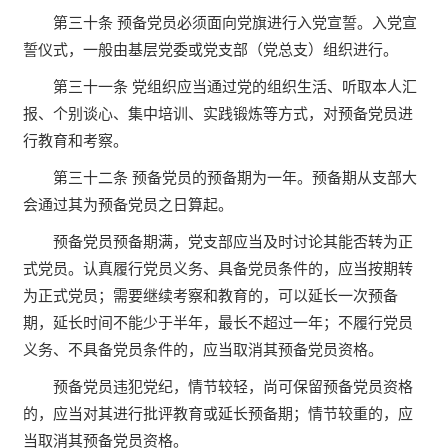
第三十条 预备党员必须面向党旗进行入党宣誓。入党宣
誓仪式，一般由基层党委或党支部（党总支）组织进行。
第三十一条 党组织应当通过党的组织生活、听取本人汇
报、个别谈心、集中培训、实践锻炼等方式，对预备党员进
行教育和考察。
第三十二条 预备党员的预备期为一年。预备期从支部大
会通过其为预备党员之日算起。
预备党员预备期满，党支部应当及时讨论其能否转为正
式党员。认真履行党员义务、具备党员条件的，应当按期转
为正式党员；需要继续考察和教育的，可以延长一次预备
期，延长时间不能少于半年，最长不超过一年；不履行党员
义务、不具备党员条件的，应当取消其预备党员资格。
预备党员违犯党纪，情节较轻，尚可保留预备党员资格
的，应当对其进行批评教育或延长预备期；情节较重的，应
当取消其预备党员资格。