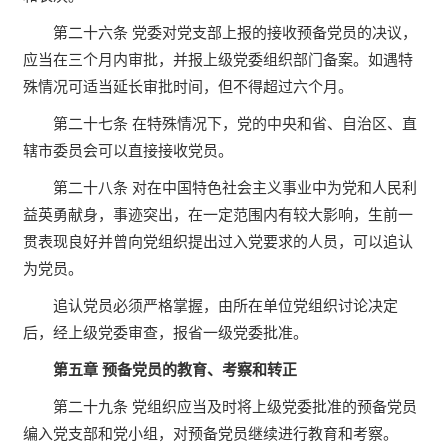
第二十六条 党委对党支部上报的接收预备党员的决议，
应当在三个月内审批，并报上级党委组织部门备案。如遇特
殊情况可适当延长审批时间，但不得超过六个月。
第二十七条 在特殊情况下，党的中央和省、自治区、直
辖市委员会可以直接接收党员。
第二十八条 对在中国特色社会主义事业中为党和人民利
益英勇献身，事迹突出，在一定范围内有较大影响，生前一
贯表现良好并曾向党组织提出过入党要求的人员，可以追认
为党员。
追认党员必须严格掌握，由所在单位党组织讨论决定
后，经上级党委审查，报省一级党委批准。
第五章 预备党员的教育、考察和转正
第二十九条 党组织应当及时将上级党委批准的预备党员
编入党支部和党小组，对预备党员继续进行教育和考察。