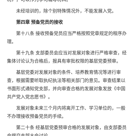
未经培训的，除个别特殊情况外，不能发展入党。
第四章 预备党员的接收
第十八条 接收预备党员应当严格按照党章规定的程序办
理。
第十九条 支部委员会应当对发展对象进行严格审查，经
集体讨论认为合格后，报具有审批权限的基层党委预审。
基层党委对发展对象的条件、培养教育情况等进行审
查，根据需要听取执纪执法等相关部门的意见。审查结果以
书面形式通知党支部，并向审查合格的发展对象发放《中国
共产党入党志愿书》。
发展对象未来三个月内将离开工作、学习单位的，一般
不办理接收预备党员的手续。
第二十条 经基层党委预审合格的发展对象，由支部委员
会提交支部大会讨论。