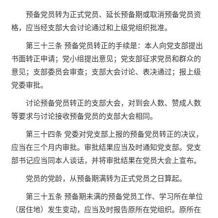
预备党员转为正式党员、延长预备期或取消预备党员资
格，应当经支部大会讨论通过和上级党组织批准。
第三十三条 预备党员转正的手续是：本人向党支部提出
书面转正申请；党小组提出意见；党支部征求党员和群众的
意见；支部委员会审查；支部大会讨论、表决通过；报上级
党委审批。
讨论预备党员转正的支部大会，对到会人数、赞成人数
等要求与讨论接收预备党员的支部大会相同。
第三十四条 党委对党支部上报的预备党员转正的决议，
应当在三个月内审批。审批结果应当及时通知党支部。党支
部书记应当同本人谈话，并将审批结果在党员大会上宣布。
党员的党龄，从预备期满转为正式党员之日算起。
第三十五条 预备期未满的预备党员工作、学习所在单位
（居住地）发生变动，应当及时报告原所在党组织。原所在