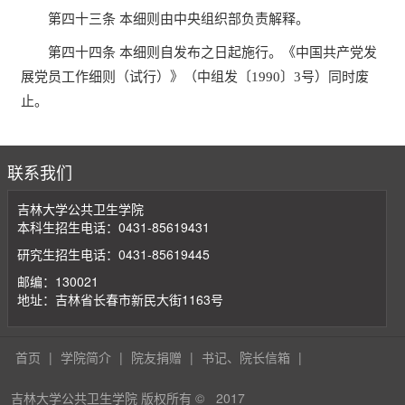
第四十三条 本细则由中央组织部负责解释。
第四十四条 本细则自发布之日起施行。《中国共产党发
展党员工作细则（试行）》（中组发〔1990〕3号）同时废
止。
联系我们
吉林大学公共卫生学院
本科生招生电话：0431-85619431
研究生招生电话：0431-85619445
邮编：130021
地址：吉林省长春市新民大街1163号
首页
|
学院简介
|
院友捐赠
|
书记、院长信箱
|
吉林大学公共卫生学院 版权所有 ©
2017