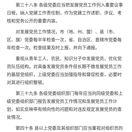
第三十八条 各级党委应当把发展党员工作列入重要议事
日程，纳入党建工作责任制，作为党建工作述职、评议、考
核和党务公开的重要内容。
对发展党员工作情况，市（地、州、盟）、县（市、
区、旗）党委每半年检查一次，省、自治区、直辖市党委每
年检查一次。检查结果及时上报，并向下通报。
重视从青年工人、农民、知识分子中发展党员，优化党
员队伍结构。对具备发展党员条件但长期不做发展党员工作
的基层党组织，上级党委应当加强指导和督促检查，必要时
对其进行组织整顿。
第三十九条 各级党委组织部门每年应当向同级党委和上
级党委组织部门报告发展党员工作情况和发展党员工作计
划，如实反映带有倾向性的问题和对违反规定发展党员的查
处情况。
第四十条 县以上党委及其组织部门应当重视对组织员的