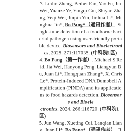
3. Linlin Zheng, Beibei Fan, Yao Fu, Jia
Wei, Yuanze Ye, Yingqi Gui, Shiyao Zha
ng, Yeqi Wei, Jinpin Yin, Jinhua Li*, Mi
nghua Jin*,
Bo Pang*
（通讯作者）
. Si
ngle-tube detection of a foodborne bact
erial pathogen using user-friendly porta
ble device.
Biosensors and Bioelectroni
cs
, 2025, 271:117035.
(
中科院
1
区
)
4.
Bo Pang
（第一作者）
, Michael S Re
id, Jia Wei, Hanyong Peng, Liangyun B
u, Juan Li*, Hongquan Zhang*, X. Chris
Le*. Protein-Induced DNA Dumbbell A
mplification (PINDA) and its applicatio
ns to food hazards detection.
Biosensor
s and Bioele
ctronics
, 2024, 266:116720.
(
中科院
1
区
)
5. Jun Wang, Xueting Cui, Lanqian Lian
g, Juan Li*,
Bo Pang*
（通讯作者）
, Ji