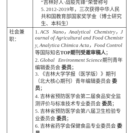
“吉林好人·战疫先锋”荣誉称号
5. 2012-2019
年，三次获得中华人民
共和国教育部国家奖学金（博士研究
生、本科生）
社会兼
1.
ACS Nano
，
Analytical Chemistry
，
J
ournal of Agricultural and Food Chemistr
职：
y, Analytica Chimica Acta
，
Food Control
等国际知名
TOP
期刊受邀审稿人
；
2.
Global Environment Science
期刊青年
编辑委员会
委员
；
3.
《吉林大学学报（医学版）》期刊
（北大核心期刊）青年编辑委员会
委
员
；
4.
吉林省预防医学会第二届食品安全监
测评价与标准技术专业委员会
委员
；
5.
吉林省预防医学会第八届卫生检验专
业委员会
委员
；
6.
吉林省药学会保健食品专业委员会
委