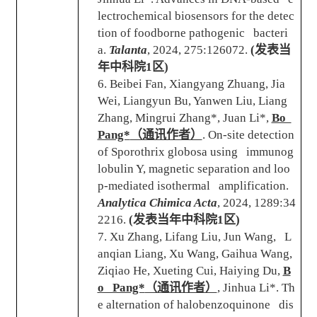
lectrochemical biosensors for the detec
tion of foodborne pathogenic bacteri
a.
Talanta
, 2024, 275:126072.
(
发表当
年中科院
1
区
)
6. Beibei Fan, Xiangyang Zhuang, Jia
Wei, Liangyun Bu, Yanwen Liu, Liang
Zhang, Mingrui Zhang*, Juan Li*,
Bo
Pang*
（通讯作者）
. On-site detection
of Sporothrix globosa using immunog
lobulin Y, magnetic separation and loo
p-mediated isothermal amplification.
Analytica Chimica Acta
, 2024, 1289:34
2216.
(
发表当年中科院
1
区
)
7. Xu Zhang, Lifang Liu, Jun Wang, L
anqian Liang, Xu Wang, Gaihua Wang,
Ziqiao He, Xueting Cui, Haiying Du,
B
o Pang*
（通讯作者）
, Jinhua Li*. Th
e alternation of halobenzoquinone dis