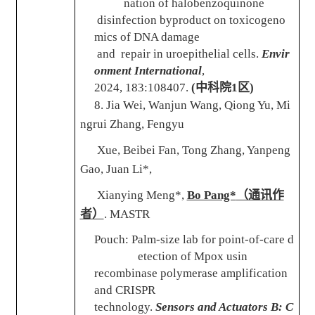
nation of halobenzoquinone
disinfection byproduct on toxicogeno
mics of DNA damage
and repair in uroepithelial cells.
Envir
onment International
,
202
4, 183:108407.
(
中科院
1
区
)
8. Jia Wei, Wanjun Wang, Qiong Yu, Mi
ngrui Zhang, Fengyu
Xue, Beibei Fan, Tong Zhang, Yanpeng
Gao, Juan Li*,
Xianying Meng*,
Bo Pang*
（通讯作
者）
. MASTR
Pouch: Palm-size lab for point-of-care d
etection of Mpox usin
recombinase polymerase amplification
and CRISPR
technology.
Sensors and Actuators B: C