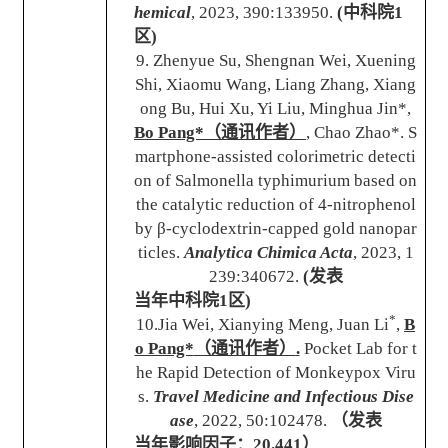
hemical
, 2023, 390:133950.
(
中科院
1
区
)
9. Zhenyue Su, Shengnan Wei, Xuening
Shi, Xiaomu Wang, Liang Zhang, Xiang
ong Bu, Hui Xu, Yi Liu, Minghua Jin*,
Bo Pang*
（通讯作者）
, Chao Zhao*. S
martphone-assisted colorimetric detecti
on of Salmonella typhimurium based on
the catalytic reduction of 4-nitrophenol
by β-cyclodextrin-capped gold nanopar
ticles.
Analytica Chimica Acta
, 2023, 1
239:340672.
(
发表
当年中科院
1
区
)
*
10.Jia Wei, Xianying Meng, Juan Li
,
B
o Pang*
（通讯作者）
.
Pocket Lab for t
he Rapid Detection of Monkeypox Viru
s.
Travel Medicine and Infectious Dise
ase
, 2022, 50:102478.
（发表
当年影响因子：
20.441
）