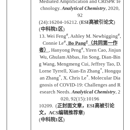
Mediated Amplification and CRISPR Te
chnology
.
Analytical Chemistry
, 2020,
92
(24):16204-16212. (
ESI
高被引论文
)
(
中科院
1
区
)
#
#
13. Wei Feng
, Ashley M. Newbigging
,
#
#
Connie Le
,
Bo Pang
（共同第一作
#
者）
, Hanyong Peng
, Yiren Cao, Jinjun
Wu, Ghulam Abbas, Jin Song, Dian-Bin
g Wang, Mengmeng Cui, Jeffrey Tao, D.
*
Lorne Tyrrell, Xian-En Zhang
, Hongqu
*
*
an Zhang
, X. Chris Le
. Molecular Dia
gnosis of COVID-19: Challenges and R
esearch Needs.
Analytical Chemistry
, 2
020, 92(15):10196
10209. (
正封面文章，
ESI
高被引论
文，
ACS
编辑推荐章
)
(
中科院
1
区
)