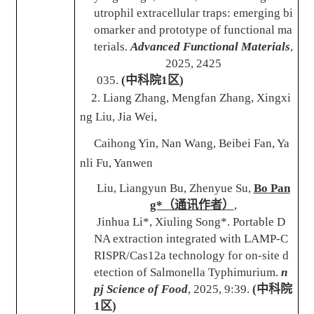
utrophil extracellular traps: emerging bi
omarker and prototype of functional ma
terials.
Advanced Functional Materials
,
2025, 2425
035.
(
中科院
1
区
)
2. Liang Zhang, Mengfan Zhang, Xingxi
ng Liu, Jia Wei,
Caihon
g Yin, Nan Wang, Beibei Fan, Ya
nli Fu, Yanwen
Liu, Liangyun Bu, Zhenyue Su,
Bo Pan
g*
（通讯作者）
,
Jinhua Li*, Xiuling Song*. Portable D
NA extraction integrated with LAMP-C
RISPR/Cas12a technology for on-site d
etection of Salmonella Typhimurium.
n
pj Science of Food
, 2025, 9:39.
(
中科院
1
区
)