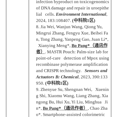
infection byproduct on toxicogenomics
of DNA damage and repair in uroepithe
lial cells.
Environment International
,
2024, 183:108407.
(
中科院
1
区
)
8. Jia Wei, Wanjun Wang, Qiong Yu,
Mingrui Zhang, Fengyu Xue, Beibei Fa
n, Tong Zhang, Yanpeng Gao, Juan Li*,
Xianying Meng*,
Bo Pang*
（通讯作
者）
. MASTR Pouch: Palm-size lab for
point-of-care detection of Mpox using
recombinase polymerase amplification
and CRISPR technology.
Sensors and
Actuators B: Chemical
, 2023, 390:133
950.
(
中科院
1
区
)
9. Zhenyue Su, Shengnan Wei, Xuenin
g Shi, Xiaomu Wang, Liang Zhang, Xia
ngong Bu, Hui Xu, Yi Liu, Minghua Ji
n*,
Bo Pang*
（通讯作者）
, Chao Zha
o*. Smartphone-assisted colorimetric