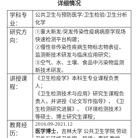
详细情况
学科专
公共卫生与预防医学
/
卫生检验
/
卫生分析
化学
业：
研究方
①重大新发
/
突发传染性疫病病原学现场
快速检测平台构建；
向：
②慢性非传染性疾病生物标志物表征、
监测新技术研发与临床应用研究；
③空气、水、土壤、食品中污染物监测
新技术研发。
讲授课
《卫生检疫学》本科生专业课程负责
人；
程：
《卫生检测技术与应用》研究生课程负
责人，并讲授《论文写作指导》、《卫
生检测研究进展》、《环境检测技术》
等硕士、博士研究生课程；
2016.09-2021.12
教育经
医学博士
，吉林大学
公共卫生学院
劳动
历：