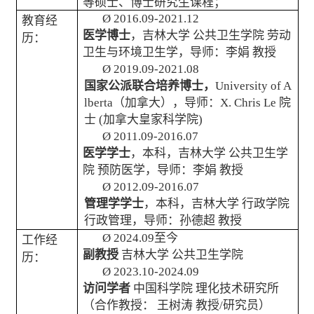
等硕士、博士研究生课程；
Ø
2016.09-2021.12
教育经
医学博士
，吉林大学
公共卫生学院
劳动
历：
卫生与环境卫生学，导师：李娟
教授
Ø
2019.09-2021.08
国家公派联合培养博士，
University of A
lberta
（加拿大），导师：
X. Chris Le
院
士
(
加拿大皇家科学院
)
Ø
2011.09-2016.07
医学学士
，本科，吉林大学
公共卫生学
院
预防医学，导师：李娟
教授
Ø
2012.09-2016.07
管理学学士
，本科，吉林大学
行政学院
行政管理，导师：孙德超
教授
Ø
2024.09
至今
工作经
副教授
吉林大学
公共卫生学院
历：
Ø
2023.10-2024.09
访问学者
中国科学院
理化技术研究所
（合作教授：
王树涛
教授
/
研究员）