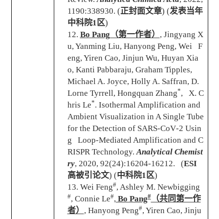
1190:338930.
(
正封面文章
) (
发表当年
中科院
1
区
)
12.
Bo Pang
（第一作者）
, Jingyang X
u, Yanming Liu, Hanyong Peng, Wei F
eng, Yiren Cao, Jinjun Wu, Huyan Xia
o, Kanti Pabbaraju, Graham Tipples,
Michael A. Joyce, Holly A. Saffran, D.
*
Lorne Tyrrell, Hongquan Zhang
, X. C
*
hris Le
.
Isothermal Amplification and
Ambient Visualization in A Single Tube
for the Detection of SARS-CoV
‑
2 Usin
g Loop-Mediated Amplification and C
RISPR Technology
.
Analytical Chemist
ry
, 2020, 92(24):16204-16212. (
ESI
高被引论文
) (
中科院
1
区
)
#
13. Wei Feng
, Ashley M. Newbigging
#
#
#
, Connie Le
,
Bo Pang
（共同第一作
#
者）
, Hanyong Peng
, Yiren Cao, Jinju