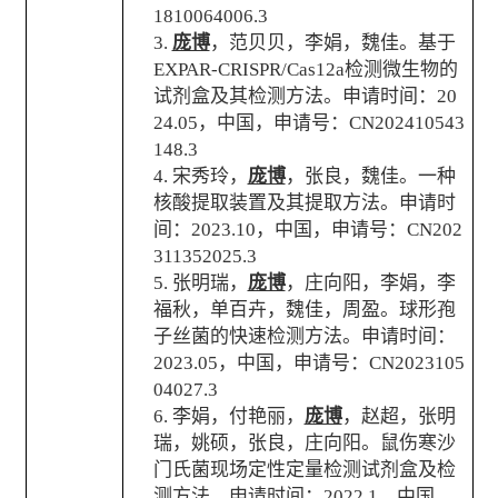
1810064006.3
3.
庞博
，范贝贝，李娟，魏佳。基于
EXPAR-CRISPR/Cas12a
检测微生物的
试剂盒及其检测方法。申请时间：
20
24.05
，中国，申请号：
CN202410543
148.3
4.
宋秀玲，
庞博
，张良，魏佳。一种
核酸提取装置及其提取方法。申请时
间：
2023.10
，中国，申请号：
CN202
311352025.3
5.
张明瑞，
庞博
，庄向阳，李娟，李
福秋，单百卉，魏佳，周盈。球形孢
子丝菌的快速检测方法。申请时间：
2023.05
，中国，申请号：
CN2023105
04027.3
6.
李娟，付艳丽，
庞博
，赵超，张明
瑞，姚硕，张良，庄向阳。鼠伤寒沙
门氏菌现场定性定量检测试剂盒及检
测方法。申请时间：
2022.1
，中国，