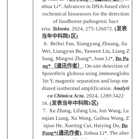
nhua Li*. Advances in DNA-based elect
rochemical biosensors for the detection
of foodborne pathogenic bact
eria.
Talanta
, 2024, 275:126072.
(
发表
当年中科院
1
区
)
6. Beibei Fan, Xiangyang Zhuang, Jia
Wei, Liangyun Bu, Yanwen Liu, Liang Z
hang, Mingrui Zhang*, Juan Li*,
Bo Pa
ng*
（通讯作者）
. On-site detection of
Sporothrix globosa using immunoglobu
lin Y, magnetic separation and loop-me
diated isothermal amplification.
Analyti
ca Chimica Acta
, 2024, 1289:3422
16.
(
发表当年中科院
1
区
)
7. Xu Zhang, Lifang Liu, Jun Wang, La
nqian Liang, Xu Wang, Gaihua Wang, Z
iqiao He, Xueting Cui, Haiying Du,
Bo
Pang*(
通讯作者)
, Jinhua Li*. The alter