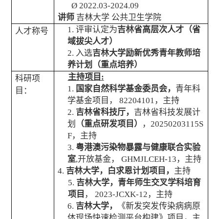
Ø
2022.03-2024.09
讲师
吉林大学
公共卫生学院
1.
评审认定为
吉林省高层次人才（省
人才称号
域拔尖人才）
2.
入选
吉林大学励新优秀青年教师培
养计划（重点培养）
主持项目
:
科研项
1.
国家自然科学基金委员会，
青年科
目：
学基金项目，
82204101
，主持
2.
吉林省科技厅，
吉林省科技发展计
划
（重点研发项目）
，
20250203115S
F
，主持
3.
粤港澳污染物暴露与健康联合实验
室
,
开放基金，
GHMJLCEH-13
，主持
4.
吉林大学，白求恩计划项目，
主持
5.
吉林大学，青年师生交叉学科培育
项目
，
2023-JCXK-12
，主持
6.
吉林大学，
《新发突发传染病病原
体现场快速检测平台构建》项目
，主