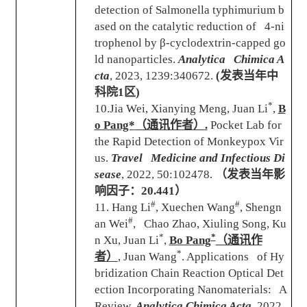
detection of Salmonella typhimurium b
ased on the catalytic reduction of 4-ni
trophenol by β-cyclodextrin-capped go
ld nanoparticles.
Analytica Chimica A
cta
, 2023, 1239:340672.
(
发表当年中
科院
1
区
)
*
10.Jia Wei, Xianying Meng, Juan Li
,
B
o Pang*
（通讯作者）
.
Pocket Lab for
the Rapid Detection of Monkeypox Vir
us.
Travel Medicine and Infectious Di
sease
, 2022, 50:102478.
（发表当年影
响因子：
20.441
）
#
#
11. Hang Li
, Xuechen Wang
, Shengn
#
an Wei
, Chao Zhao, Xiuling Song, Ku
*
*
n Xu, Juan Li
,
Bo Pang
（通讯作
*
者）
,
Juan Wang
.
Applications of Hy
bridization Chain Reaction Optical Det
ection Incorporating Nanomaterials: A
Review.
Analytica Chimica Acta
,
2022,