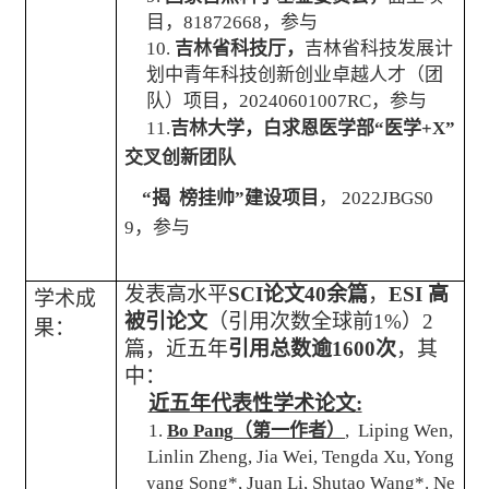
目，
81872668
，参与
10.
吉林省科技厅，
吉林省科技发展计
划中青年科技创新创业卓越人才（团
队）项目，
20240601007RC
，参与
11.
吉林大学，白求恩医学部“医学
+X
”
交叉创新团队
“揭 榜挂帅”建设项目
，
2022JBGS0
9
，参与
发表高水平
SCI
论文
40
余篇
，
ESI
高
学术成
被引论文
（引用次数全球前
1%
）
2
果：
篇，近五年
引用总数逾
1600
次
，其
中：
近五年代表性学术论文
:
1.
Bo Pang
（第一作者）
, Liping Wen,
Linlin Zheng, Jia Wei, Tengda Xu, Yong
yang Song*, Juan Li, Shutao Wang*. Ne