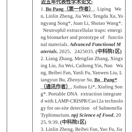
近五年代表性学术论文
:
1.
Bo Pang
（第一作者）
, Liping We
n, Linlin Zheng, Jia Wei, Tengda Xu, Yo
ngyang Song*, Juan Li, Shutao Wang*.
Neutrophil extracellular traps: emergi
ng biomarker and prototype of functio
nal materials.
Advanced Functional M
aterials
, 2025, 2425035.
(
中科院
1
区
)
2. Liang Zhang, Mengfan Zhang, Xingx
ing Liu, Jia Wei, Caihong Yin, Nan Wa
ng, Beibei Fan, Yanli Fu, Yanwen Liu, L
iangyun Bu, Zhenyue Su,
Bo Pang*
（通讯作者）
, Jinhua Li*, Xiuling Son
g*. Portable DNA extraction integrate
d with LAMP-CRISPR/Cas12a technolo
gy for on-site detection of Salmonella
Typhimurium.
npj Science of Food
, 20
25, 9:39.
(
中科院
1
区
)
3. Linlin Zheng, Beibei Fan, Yao Fu, Jia