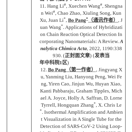
#
#
11. Hang Li
, Xuechen Wang
, Shengna
#
n Wei
, Chao Zhao, Xiuling Song, Kun
*
*
Xu, Juan Li
,
Bo Pang
（通讯作者）
,
J
*
uan Wang
.
Applications of Hybridizati
on Chain Reaction Optical Detection In
corporating Nanomaterials: A Review.
A
nalytica Chimica Acta
,
2022, 1190:338
930.
(
正封面文章
) (
发表当
年中科院
1
区
)
12.
Bo Pang
（第一作者）
, Jingyang X
u, Yanming Liu, Hanyong Peng, Wei Fe
ng, Yiren Cao, Jinjun Wu, Huyan Xiao,
Kanti Pabbaraju, Graham Tipples, Mich
ael A. Joyce, Holly A. Saffran, D. Lorne
*
Tyrrell, Hongquan Zhang
, X. Chris Le
*
.
Isothermal Amplification and Ambien
t Visualization in A Single Tube for the
Detection of SARS-CoV
‑
2 Using Loop-