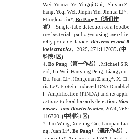
Wei, Yuanze Ye, Yingqi Gui, Shiyao Z
hang, Yeqi Wei, Jinpin Yin, Jinhua Li*,
Minghua Jin*,
Bo Pang*
（通讯作
者）
. Single-tube detection of a foodbo
rne bacterial pathogen using user-frie
ndly portable device.
Biosensors and B
ioelectronics
, 2025, 271:117035.
(
中
科院
1
区
)
4.
Bo Pang
（第一作者）
, Michael S R
eid, Jia Wei, Hanyong Peng, Liangyun
Bu, Juan Li*, Hongquan Zhang*, X. Ch
ris Le*. Protein-Induced DNA Dumbbel
l Amplification (PINDA) and its appli
cations to food hazards detection.
Bios
ensors and Bioelectronics
, 2024, 266:
116720.
(
中科院
1
区
)
5. Jun Wang, Xueting Cui, Lanqian Lia
ng, Juan Li*,
Bo Pang*
（通讯作者）
,
Jinhua Li*. Advances in DNA-based e