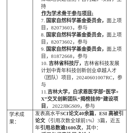
持
作为学术骨干参与项目
:
7.
国家自然科学基金委员会，
面上项
目，
82073603
，参与
8.
国家自然科学基金委员会，
面上项
目，
82073602
，参与
9.
国家自然科学基金委员会，
面上项
目，
81872668
，参与
10.
吉林省科技厅，
吉林省科技发展
计划中青年科技创新创业卓越人才
（团队）项目，
20240601007RC
，参
与
11.
吉林大学，白求恩医学部“医学
+
X
”交叉创新团队“揭榜挂帅”建设项
目
，
2022JBGS09
，参与
发表高水平
SCI
论文
40
余篇
，
ESI
高被引
学术成
论文
（引用次数全球前
1%
）
3
篇，近五
果：
年
引用总数逾
1600
次
，其中：