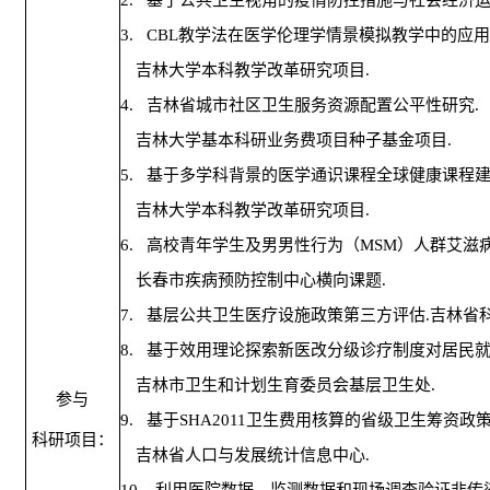
3.
CBL
教学法在医学伦理学情景模拟教学中的应用
吉林大学本科教学改革研究项目
.
4.
吉林省城市社区卫生服务资源配置公平性研究
.
吉林大学基本科研业务费项目种子基金项目
.
5.
基于多学科背景的医学通识课程全球健康课程
吉林大学本科教学改革研究项目
.
6.
高校青年学生及男男性行为（
MSM
）人群艾滋
长春市疾病预防控制中心横向课题
.
7.
基层公共卫生医疗设施政策第三方评估
.
吉林省
8.
基于效用理论探索新医改分级诊疗制度对居民
吉林市卫生和计划生育委员会基层卫生处
.
参与
9.
基于
SHA2011
卫生费用核算的省级卫生筹资政
科研项目：
吉林省人口与发展统计信息中心
.
10.
利用医院数据、监测数据和现场调查验证非传