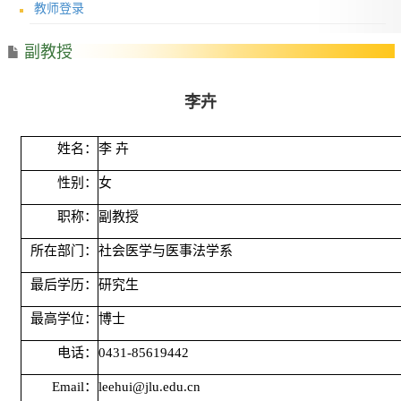
教师登录
副教授
李卉
姓名：
李
卉
性别：
女
职称：
副教授
所在部门：
社会医学与医事法学系
最后学历：
研究生
最高学位：
博士
电话：
0431-85619442
Email
：
leehui@jlu.edu.cn