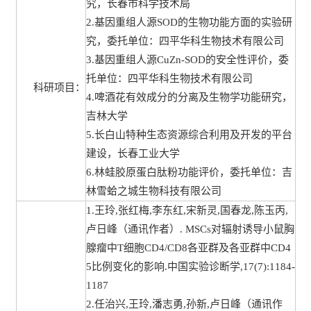
究，长春市科学技术局
2.基因重组人源SOD的生物功能方面的实验研
究，委托单位：四平华科生物技术有限公司
3.基因重组人源CuZn-SOD的安全性评价，委
托单位：四平华科生物技术有限公司
科研项目：
4.啤酒花有效成分的分离及生物学功能研究，
吉林大学
5.长白山特种生态资源综合利用及开发的平台
建设，长春工业大学
6.林蛙胶原蛋白肽粉功能评价，委托单位：吉
林雪蛤之城生物科技有限公司
1.王玲,张红梅,李东红,宋新灵,国春龙,陈玉丙,
卢日峰（通讯作者）. MSCs对辐射诱导小鼠胸
腺瘤中T细胞CD4/CD8各亚群及各亚群中CD4
5比例变化的影响.中国实验诊断学,17(7):1184-
1187
2.任治兴,王玲,潘志勇,孙新,卢日峰（通讯作