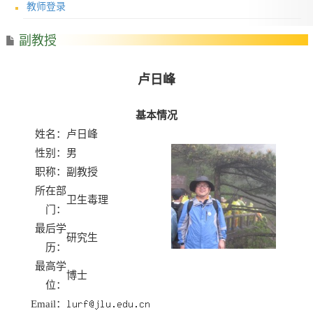
教师登录
副教授
卢日峰
基本情况
姓名：
卢日峰
性别：
男
职称：
副教授
所在部
卫生毒理
门：
最后学
研究生
历：
最高学
博士
位：
Email：