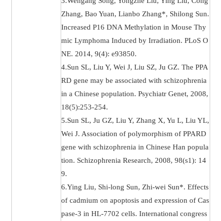
3.Wengang Song, Yongzhe Liu, Ying Liu, Cong
Zhang, Bao Yuan, Lianbo Zhang*, Shilong Sun.
Increased P16 DNA Methylation in Mouse Thy
mic Lymphoma Induced by Irradiation. PLoS O
NE. 2014, 9(4): e93850.
4.Sun SL, Liu Y, Wei J, Liu SZ, Ju GZ. The PPA
RD gene may be associated with schizophrenia
in a Chinese population. Psychiatr Genet, 2008,
18(5):253-254.
5.Sun SL, Ju GZ, Liu Y, Zhang X, Yu L, Liu YL,
Wei J. Association of polymorphism of PPARD
gene with schizophrenia in Chinese Han popula
tion. Schizophrenia Research, 2008, 98(s1): 14
9.
6.Ying Liu, Shi-long Sun, Zhi-wei Sun*. Effects
of cadmium on apoptosis and expression of Cas
pase-3 in HL-7702 cells. International congress