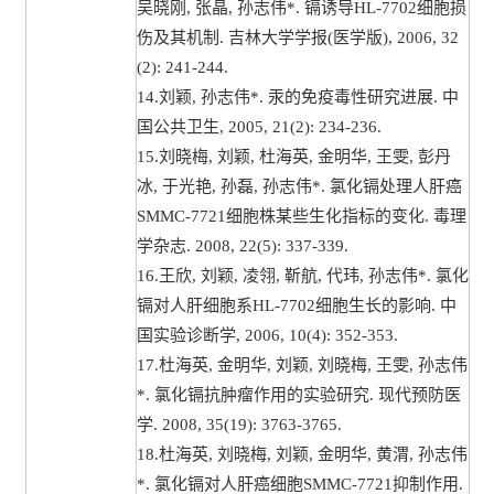
吴晓刚, 张晶, 孙志伟*. 镉诱导HL-7702细胞损
伤及其机制. 吉林大学学报(医学版), 2006, 32
(2): 241-244.
14.刘颖, 孙志伟*. 汞的免疫毒性研究进展. 中
国公共卫生, 2005, 21(2): 234-236.
15.刘晓梅, 刘颖, 杜海英, 金明华, 王雯, 彭丹
冰, 于光艳, 孙磊, 孙志伟*. 氯化镉处理人肝癌
SMMC-7721细胞株某些生化指标的变化. 毒理
学杂志. 2008, 22(5): 337-339.
16.王欣, 刘颖, 凌翎, 靳航, 代玮, 孙志伟*. 氯化
镉对人肝细胞系HL-7702细胞生长的影响. 中
国实验诊断学, 2006, 10(4): 352-353.
17.杜海英, 金明华, 刘颖, 刘晓梅, 王雯, 孙志伟
*. 氯化镉抗肿瘤作用的实验研究. 现代预防医
学. 2008, 35(19): 3763-3765.
18.杜海英, 刘晓梅, 刘颖, 金明华, 黄渭, 孙志伟
*. 氯化镉对人肝癌细胞SMMC-7721抑制作用.