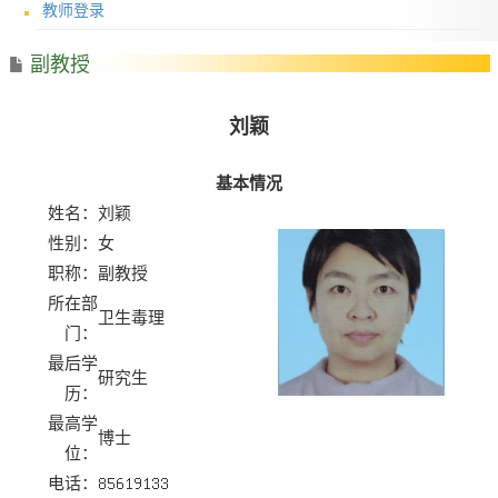
教师登录
副教授
刘颖
基本情况
姓名：
刘颖
性别：
女
职称：
副教授
所在部
卫生毒理
门：
最后学
研究生
历：
最高学
博士
位：
电话：