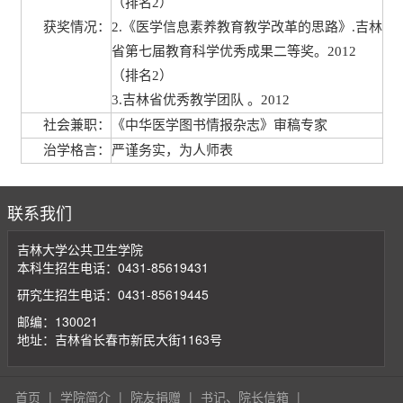
（排名2）
获奖情况：
2.《医学信息素养教育教学改革的思路》.吉林
省第七届教育科学优秀成果二等奖。2012
（排名2）
3.吉林省优秀教学团队 。2012
社会兼职：
《中华医学图书情报杂志》审稿专家
治学格言：
严谨务实，为人师表
联系我们
吉林大学公共卫生学院
本科生招生电话：0431-85619431
研究生招生电话：0431-85619445
邮编：130021
地址：吉林省长春市新民大街1163号
首页
|
学院简介
|
院友捐赠
|
书记、院长信箱
|