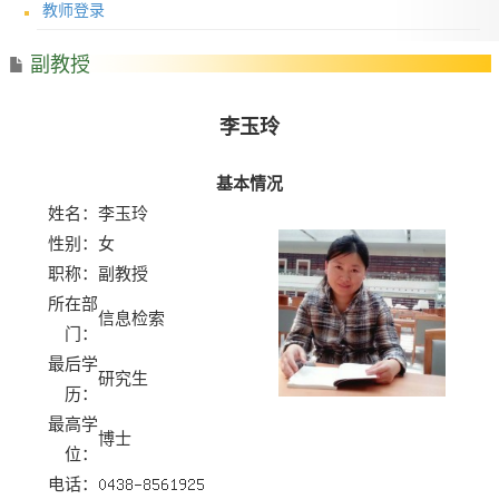
教师登录
副教授
李玉玲
基本情况
姓名：
李玉玲
性别：
女
职称：
副教授
所在部
信息检索
门：
最后学
研究生
历：
最高学
博士
位：
电话：