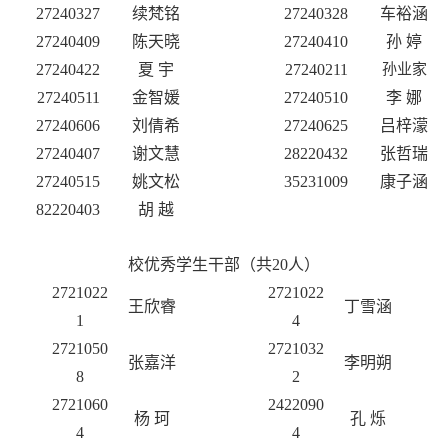
27240327
续梵铭
27240328
车裕涵
27240409
陈天晓
27240410
孙
婷
27240422
夏
宇
27240211
孙业家
27240511
金智媛
27240510
李
娜
27240606
刘倩希
27240625
吕梓濛
27240407
谢文慧
28220432
张哲瑞
27240515
姚文松
35231009
康子涵
82220403
胡
越
校优秀学生干部
（共
20人
）
2721022
2721022
王欣睿
丁雪涵
1
4
2721050
2721032
张嘉洋
李明朔
8
2
2721060
2422090
杨
珂
孔
烁
4
4