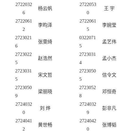
2722032
272205
3
杨云帆
王
宇
6
0
2722061
2722061
李昀泽
李婉莹
2
5
2723021
0322071
张雯绮
孟艺伟
6
5
2723022
2723031
赵浩然
孟小杰
5
4
2723031
2723050
宋文哲
信令文
5
5
2723050
2723052
梁丽晓
邓恒奇
9
8
2724032
2724032
刘
烨
彭非凡
0
9
2724041
2724042
黄世畅
张博韬
2
0