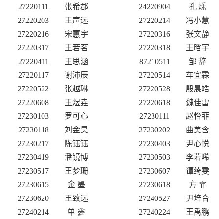
27220111
张希郡
24220904
孔
烁
27220203
王声远
27220214
冯小慧
27220216
宋蕙宇
27220316
张文静
27220317
王若茗
27220318
王晗宇
27220411
王思涵
87210511
邹
辞
27220117
谢沛辰
27220514
车宜霖
27220522
张越琳
27220528
殷晨皓
27220608
王煜垚
27220618
魏佳雷
27230103
罗可心
27230111
赵怡菲
27230118
刘金昊
27230202
曲美含
27230217
陈钰钰
27230403
尹心悦
27230419
潘镜博
27230503
李若晞
27230517
王梦珊
27230607
谭绮雯
27230615
金
墨
27230618
方
霏
27230620
王致远
27240527
尹培合
27240214
单
鑫
27240224
王禹鹏