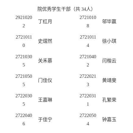
院优秀学生干部
（共
34
人）
2921020
2721010
丁红月
邬毕赢
2
8
2721011
2721011
史熠然
徐小琪
0
4
2721030
2721040
关禾慕
闫楷云
5
2
2721050
2722021
门佳仪
黄靖斐
5
3
2722030
2722031
王嘉琳
孔繁荣
5
1
2722040
2722050
于佳宁
钟嘉玉
6
4