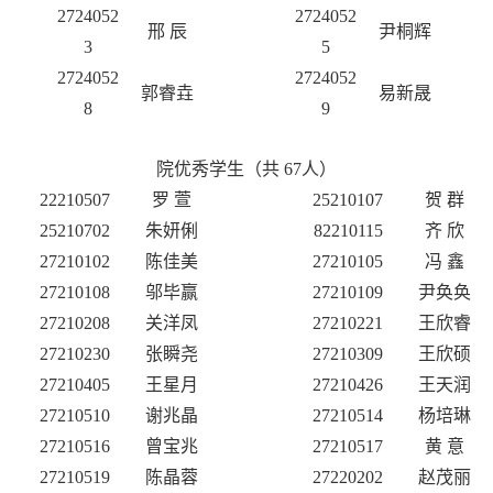
272405
2
2724052
邢
辰
尹桐辉
3
5
2724052
2724
052
郭睿垚
易新晟
8
9
院优秀学生
（共
67人）
22210507
罗
萱
25210107
贺
群
25210702
朱妍俐
82210115
齐
欣
27210102
陈佳美
27210105
冯
鑫
27210108
邬毕赢
27210109
尹奂奂
27210208
关洋凤
27210221
王欣睿
27210230
张瞬尧
27210309
王欣硕
27210405
王星月
27210426
王天润
27210510
谢兆晶
27210514
杨培琳
27210516
曾宝兆
27210517
黄
意
27210519
陈晶蓉
27220202
赵茂丽