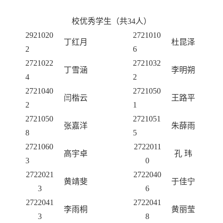
校优秀学生
（共
34
人
）
2921020
2721010
丁红月
杜昆泽
2
6
2721022
2721032
丁雪涵
李明朔
4
2
2721040
2721050
闫楷云
王路平
2
1
2721050
2721051
张嘉洋
朱薛雨
8
5
2721060
2722011
高宇卓
孔
玮
3
0
2722021
2722
040
黄靖斐
于佳宁
3
6
2722041
27220
41
李雨桐
黄丽莹
3
8