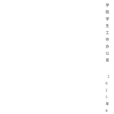
学
院
学
生
工
作
办
公
室
2
0
2
5
年
8