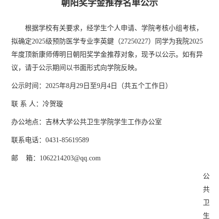
朝阳奖学金推荐名单公示
根据学校有关要求，经学生个人申请、学院考核小组考核，
拟确定
2025级预防医学专业李英鍵（27250227）同学为我院2025
年度顶新康师傅明日朝阳奖学金推荐对象，现予以公示。如有异
议，请于公示期间以书面形式向学院反映。
公示时间：
2025年8月29日至9月4日（共五个工作日）
联
系
人：冷贺璇
办公地点：吉林大学公共卫生学院学生工作办公室
联系电话：
0431-85619589
邮
箱：1062214203@qq.com
公
共
卫
生