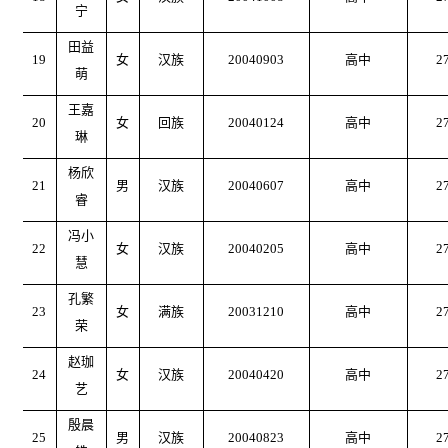
宁
田益
19
女
汉族
20040903
高中
2
萌
王嘉
20
女
回族
20040124
高中
2
琳
杨欣
21
男
汉族
20040607
高中
2
睿
冯小
22
女
汉族
20040205
高中
2
慧
孔繁
23
女
满族
20031210
高中
2
荣
赵珈
24
女
汉族
20040420
高中
2
艺
殷晨
25
男
汉族
20040823
高中
2