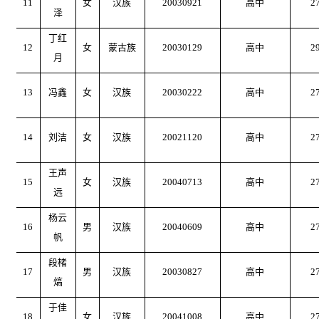
11
女
汉族
20030921
高中
2
泽
丁红
12
女
蒙古族
20030129
高中
2
月
13
冯鑫
女
汉族
20030222
高中
2
14
刘洁
女
汉族
20021120
高中
2
王声
15
女
汉族
20040713
高中
2
远
杨云
16
男
汉族
20040609
高中
2
帆
段楮
17
男
汉族
20030827
高中
2
熇
于佳
18
女
汉族
20041008
高中
2