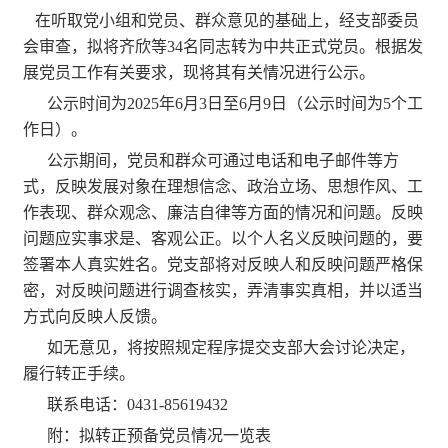
在听取党小组和党员、群众意见的基础上，经支部委员
会审查，拟将
齐欣
等
34
名同志转为中共正式党员。根据发
展党员工作有关要求，现将其有关情况进行公示。
公示时间为
202
5
年
6
月
3
日至
6
月
9
日（公示时间为
5个工
作日）。
公示期间，党员和群众可通过电话和电子邮件等方
式，反映发展对象在理想信念、政治立场、思想作风、工
作表现、群众观念、廉洁自律等方面的情况和问题。反映
问题应实事求是、客观公正。以个人名义反映问题的，要
签署本人真实姓名。党支部将对反映人和反映问题严格保
密，对反映问题进行调查核实，弄清事实真相，并以适当
方式向反映人反馈。
如无意见，将按照规定程序提交支部大会讨论决定，
履行转正手续。
联系电话：
0431-85619432
附：拟转正预备党员情况一览表