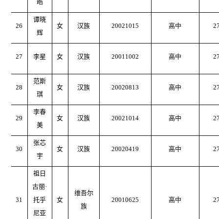
皓
谭晓
26
女
汉族
20021015
高中
2
辉
27
李星
女
汉族
20011002
高中
2
范斯
28
女
汉族
20020813
高中
2
琪
李春
29
女
汉族
20021014
高中
2
美
张芯
30
女
汉族
20020419
高中
2
宇
祖日
古丽
·
维吾尔
31
托乎
女
20010625
高中
2
族
尼亚