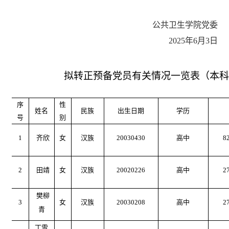
公共卫生学院党委
202
5
年
6
月
3
日
拟转正预备党员有关情况一览表（本科
序
性
姓名
民族
出生日期
学历
号
别
1
齐欣
女
汉族
20030430
高中
8
2
田靖
女
汉族
20020226
高中
2
樊柳
3
女
汉族
20030208
高中
2
青
丁雪