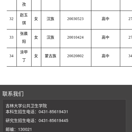
孜
赵玉
32
女
汉族
20030523
高中
2
琪
张晨
33
女
汉族
20010424
高中
2
阳
涂甲
34
女
蒙古族
20020802
高中
3
丁
联系我们
吉林大学公共卫生学院
本科生招生电话：0431-85619431
研究生招生电话：0431-85619445
邮编：130021