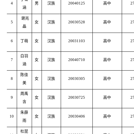
4
男
汉族
20040125
高中
2
涵
谢兆
5
女
汉族
20030528
高中
2
晶
6
丁萌
女
汉族
20031103
高中
2
白羽
7
女
汉族
20040710
高中
2
涵
陈佳
8
女
汉族
20030305
高中
2
美
周禹
9
女
汉族
20030725
高中
2
含
朱薛
10
女
汉族
20030406
高中
2
雨
杜昆